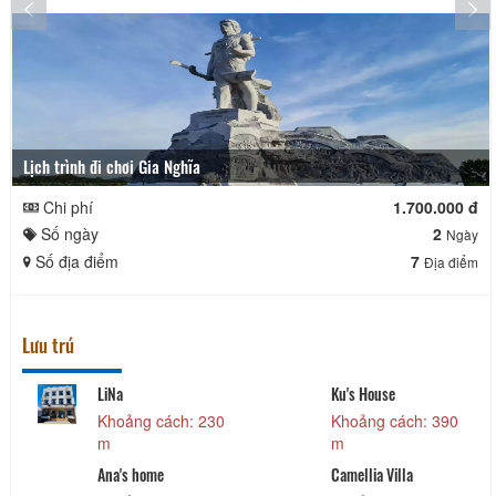
Lịch trình đi chơi Gia Nghĩa
Chi phí
1.700.000 đ
Số ngày
2
Ngày
Số địa điểm
7
Địa điểm
Lưu trú
LiNa
Ku's House
Khoảng cách: 230
Khoảng cách: 390
m
m
Ana's home
Camellia Villa