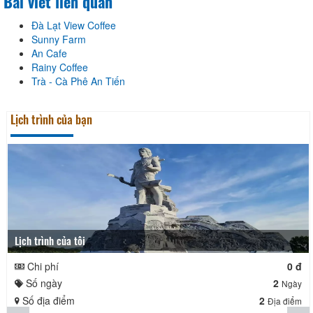
Bài viết liên quan
Đà Lạt View Coffee
Sunny Farm
An Cafe
Rainy Coffee
Trà - Cà Phê An Tiến
Lịch trình của bạn
Lịch trình của tôi
Chi phí
0 đ
Số ngày
2
Ngày
Số địa điểm
2
Địa điểm