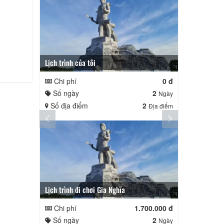
Lịch trình của tôi
Lịch trình củ
Chi phí
0 đ
Chi phí
Số ngày
2
Số ngày
Ngày
Số địa điểm
2
Số địa điể
Địa điểm
Lịch trình đi chơi Gia Nghĩa
Quê Hương
Chi phí
1.700.000 đ
Chi phí
Số ngày
2
Số ngày
Ngày