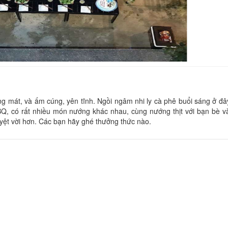
CSLT Sakura
Kun Kun
Khoảng cách: 10 m
Khoảng cách:
Villa Kim Gia
Camelia 1
ng mát, và ấm cúng, yên tĩnh. Ngồi ngâm nhi ly cà phê buổi sáng ở đâ
BBQ, có rất nhiều món nướng khác nhau, cùng nướng thịt với bạn bè v
Khoảng cách: 80 m
Khoảng cách:
uyệt vời hơn. Các bạn hãy ghé thưởng thức nào.
Togethers
Kim Gia
Khoảng cách:
Khoảng cách: 90 m
Amia hotel
Đỗ Gia Bảo Villas
Khoảng cách:
Khoảng cách: 130 m