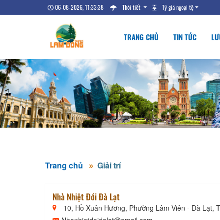
06-08-2026, 11:33:38
Thời tiết
Tỷ giá ngoại tệ
TRANG CHỦ
TIN TỨC
LƯ
Trang chủ
Giải trí
Nhà Nhiệt Đới Đà Lạt
10, Hồ Xuân Hương, Phường Lâm Viên - Đà Lạt, 