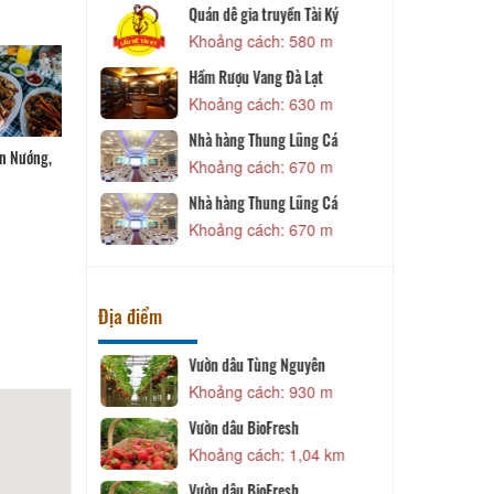
n Tài Ký
Phở Phố Núi
 580 m
Khoảng cách: 690 m
Quán Sông Hồng
à Lạt
B
Khoảng cách: 850 m
 630 m
Bánh Xèo Rốt
Lũng Cá
n Nướng,
A
Khoảng cách: 850 m
 670 m
Lũng Cá
Cháo Lòng Di Linh 2
 670 m
Khoảng cách: 890 m
Địa điểm
guyên
Dinh I
J
 930 m
Khoảng cách: 1,05 km
Dinh I
sh
D