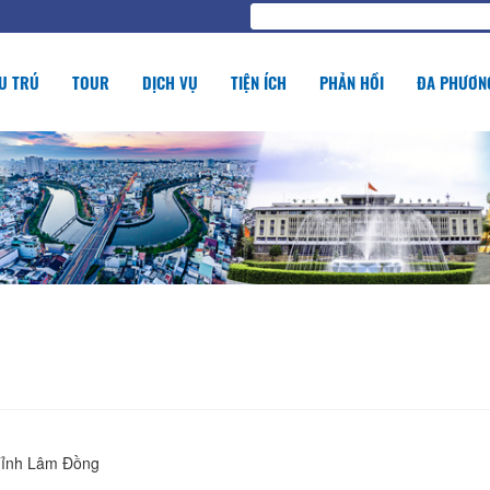
U TRÚ
TOUR
DỊCH VỤ
TIỆN ÍCH
PHẢN HỒI
ĐA PHƯƠNG
Tỉnh Lâm Đồng