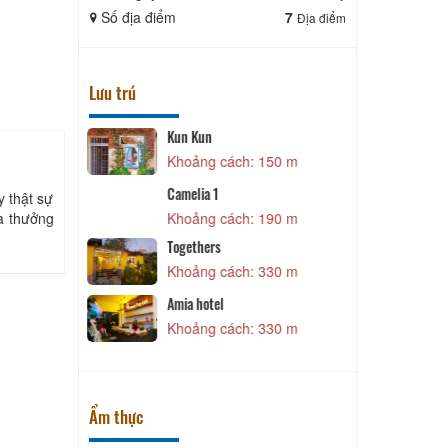
Số địa điểm
7
Số địa điể
Địa điểm
Lưu trú
CSLT Khánh Bảo
 150 m
Khoảng cách: 370 m
CSLT Hí Hí
T
y thật sự
à thưởng
 190 m
Khoảng cách: 370 m
Anh Quyên
Khoảng cách: 390 m
 330 m
CSLT Rustic home
Khoảng cách: 400 m
 330 m
Ẩm thực