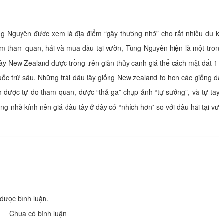
 Nguyên được xem là địa điểm “gây thương nhớ” cho rất nhiều du k
Homestay Minh Thư
F’Home
ệm tham quan, hái và mua dâu tại vườn, Tùng Nguyên hiện là một tro
Khoảng cách: 100 m
Khoảng cách:
ây New Zealand được trồng trên giàn thủy canh giá thể cách mặt đất 
Thị trấn nhỏ
Biệt thự Calla Lily DaLat
ốc trừ sâu. Những trái dâu tây giống New zealand to hơn các giống d
Khoảng cách:
Khoảng cách: 380 m
 được tự do tham quan, được “thả ga” chụp ảnh “tự sướng”, và tự tay
Du Lạc
T.E.E.N
g nhà kính nên giá dâu tây ở đây có “nhích hơn” so với dâu hái tại v
Khoảng cách: 420 m
Khoảng cách:
Hiệp Thành
Khách sạn Hương
Khoảng cách: 430 m
Khoảng cách:
được bình luận.
BÁNH CANH BỘT GẠO O TUYẾT
Ba Ba Chuối Đậu 
Chưa có bình luận
Khoảng cách: 470 m
Khoảng cách: