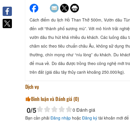
Cách điểm du lịch Hồ Than Thở 500m, Vườn dâu Tùng
Facebook
đến với “thành phố sương mù”. Với mô hình trải nghi
vườn dâu thu hút khá nhiều du khách. Các luống dâu t
chăm sóc theo tiêu chuẩn châu Âu, không sử dụng thu
thường, chín mọng như “níu lòng” du khách. Du khách
để mua về. Do dâu được trồng theo công nghệ mới tron
trên đất (giá dâu tây thủy canh khoảng 250.000/kg).
Dịch vụ
Bình luận và Đánh giá (
0
)
0
/5
0
Đánh giá
Bạn cần phải
Đăng nhập
hoặc
Đăng ký
tài khoản mới để 