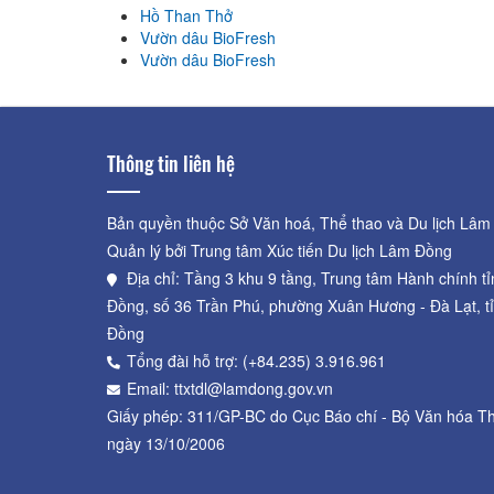
Hồ Than Thở
Vườn dâu BioFresh
Vườn dâu BioFresh
Thông tin liên hệ
Bản quyền thuộc Sở Văn hoá, Thể thao và Du lịch Lâm
Quản lý bởi Trung tâm Xúc tiến Du lịch Lâm Đồng
Địa chỉ: Tầng 3 khu 9 tầng, Trung tâm Hành chính t
Đồng, số 36 Trần Phú, phường Xuân Hương - Đà Lạt, t
Đồng
Tổng đài hỗ trợ: (+84.235) 3.916.961
Email: ttxtdl@lamdong.gov.vn
Giấy phép: 311/GP-BC do Cục Báo chí - Bộ Văn hóa Th
ngày 13/10/2006