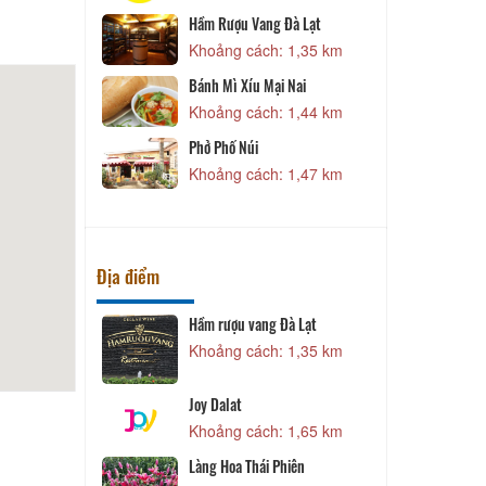
ặc Sản Dê
Hầm Rượu Vang Đà Lạt
 860 m
Khoảng cách: 1,35 km
C
rink Room
Bánh Mì Xíu Mại Nai
 960 m
Khoảng cách: 1,44 km
Phở Phố Núi
ậu Mắm Tôm
Khoảng cách: 1,47 km
1.000 m
Địa điểm
sh
Hầm rượu vang Đà Lạt
D
 620 m
Khoảng cách: 1,35 km
g lồ
D
Joy Dalat
 830 m
Khoảng cách: 1,65 km
g lồ
V
Làng Hoa Thái Phiên
 830 m