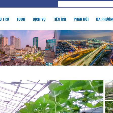
U TRÚ
TOUR
DỊCH VỤ
TIỆN ÍCH
PHẢN HỒI
ĐA PHƯƠNG