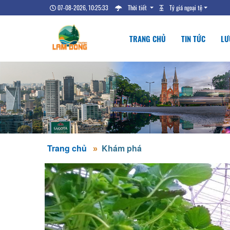
07-08-2026, 10:25:33
Thời tiết
Tỷ giá ngoại tệ
TRANG CHỦ
TIN TỨC
LƯ
Trang chủ
Khám phá