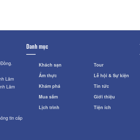
Vườn dâu BioFresh
Trang Trại YSA O
Khoảng cách: 620 m
Khoảng cách:
Danh mục
 Đồng.
Khách sạn
Tour
Ẩm thực
Lễ hội & Sự kiện
ỉnh Lâm
Khám phá
Tin tức
ỉnh Lâm
Mua sắm
Giới thiệu
Lịch trình
Tiện ích
ông tin cấp