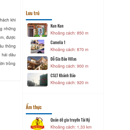
Lưu trú
hách khi
Kun Kun
C
ng những
 480 m
Khoảng cách: 850 m
1 m, được
Camelia 1
âu thông
 530 m
Khoảng cách: 870 m
 hái dâu
N
Đỗ Gia Bảo Villas
ườn trồng
 730 m
Khoảng cách: 900 m
 Anh
CSLT Khánh Bảo
V
 820 m
Khoảng cách: 920 m
Ẩm thực
- Đà Lạt
Quán dê gia truyền Tài Ký
 850 m
Khoảng cách: 1,33 km