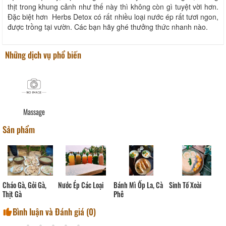
thịt trong khung cảnh như thế này thì không còn gì tuyệt vời hơn.
Đặc biệt hơn Herbs Detox có rất nhiều loại nước ép rất tươi ngon,
được trồng tại vườn. Các bạn hãy ghé thưởng thức nhanh nào.
Những dịch vụ phổ biến
Massage
Sản phẩm
Bánh Mì Ốp La, Cà
Sinh Tố Xoài
Cháo Gà, Gỏi Gà,
Nước Ép Các Loại
Phê
Thịt Gà
Bình luận và Đánh giá (
0
)