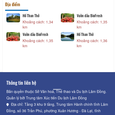
Địa điểm
n
Hồ Than Thở
Vườn dâu BioFresh
Khoảng cách: 1,34
Khoảng cách: 1,35
km
km
Vườn dâu BioFresh
Hồ Than Thở
Khoảng cách: 1,35
Khoảng cách: 1,36
km
km
Thông tin liên hệ
Bản quyền thuộc Sở Văn hoá, Thể thao và Du lịch Lâm Đồng.
Quản lý bởi Trung tâm Xúc tiến Du lịch Lâm Đồng
Địa chỉ: Tầng 3 khu 9 tầng, Trung tâm Hành chính tỉnh Lâm
Đồng, số 36 Trần Phú, phường Xuân Hương - Đà Lạt, tỉnh