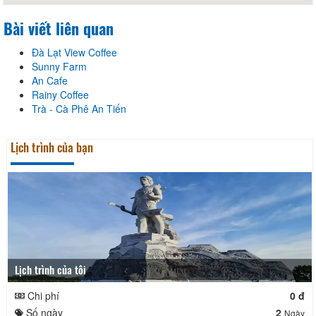
Bài viết liên quan
Đà Lạt View Coffee
Sunny Farm
An Cafe
Rainy Coffee
Trà - Cà Phê An Tiến
Lịch trình của bạn
Lịch trình của tôi
Chi phí
0 đ
Số ngày
2
Ngày