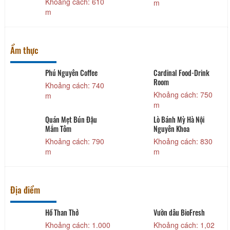
Khoảng cách: 610
m
m
Ẩm thực
Phú Nguyên Coffee
Cardinal Food-Drink
Room
Khoảng cách: 740
Khoảng cách: 750
m
m
Quán Mẹt Bún Đậu
Lò Bánh Mỳ Hà Nội
Mắm Tôm
Nguyên Khoa
Khoảng cách: 790
Khoảng cách: 830
m
m
Địa điểm
Hồ Than Thở
Vườn dâu BioFresh
Khoảng cách: 1.000
Khoảng cách: 1,02