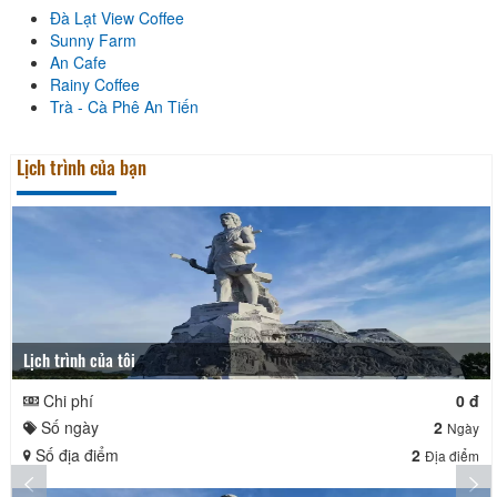
Đà Lạt View Coffee
Sunny Farm
An Cafe
Rainy Coffee
Trà - Cà Phê An Tiến
Lịch trình của bạn
Lịch trình của tôi
Chi phí
0 đ
Số ngày
2
Ngày
Số địa điểm
2
Địa điểm