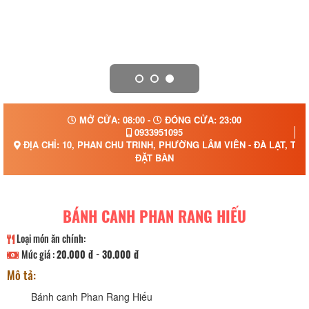
MỞ CỬA: 08:00 -
ĐÓNG CỬA: 23:00
0933951095
ĐỊA CHỈ: 10, PHAN CHU TRINH, PHƯỜNG LÂM VIÊN - ĐÀ LẠT, TỈ
ĐẶT BÀN
BÁNH CANH PHAN RANG HIẾU
Loại món ăn chính:
Mức giá :
20.000 đ - 30.000 đ
Mô tả:
Bánh canh Phan Rang Hiếu