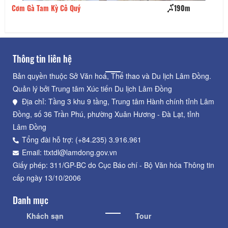
Cơm Gà Tam Kỳ Cô Quý
190m
Nh
Thông tin liên hệ
Bản quyền thuộc Sở Văn hoá, Thể thao và Du lịch Lâm Đồng.
Quản lý bởi Trung tâm Xúc tiến Du lịch Lâm Đồng
Địa chỉ: Tầng 3 khu 9 tầng, Trung tâm Hành chính tỉnh Lâm
Đồng, số 36 Trần Phú, phường Xuân Hương - Đà Lạt, tỉnh
Lâm Đồng
Tổng đài hỗ trợ: (+84.235) 3.916.961
Email: ttxtdl@lamdong.gov.vn
Giấy phép: 311/GP-BC do Cục Báo chí - Bộ Văn hóa Thông tin
cấp ngày 13/10/2006
Danh mục
Khách sạn
Tour