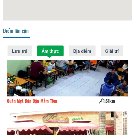
Điểm lân cận
Lưu trú
Ẩm thực
Địa điểm
Giải trí
Quán Mẹt Bún Đậu Mắm Tôm
1,61km
Qu