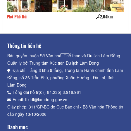
Phở Phố Núi
2,04km
Nh
Thông tin liên hệ
Bản quyền thuộc Sở Văn hoá, Thể thao và Du lịch Lâm Đồng.
Quản lý bởi Trung tâm Xúc tiến Du lịch Lâm Đồng
Địa chỉ: Tầng 3 khu 9 tầng, Trung tâm Hành chính tỉnh Lâm
Đồng, số 36 Trần Phú, phường Xuân Hương - Đà Lạt, tỉnh
Lâm Đồng
Tổng đài hỗ trợ: (+84.235) 3.916.961
Email: ttxtdl@lamdong.gov.vn
Giấy phép: 311/GP-BC do Cục Báo chí - Bộ Văn hóa Thông tin
cấp ngày 13/10/2006
Danh mục