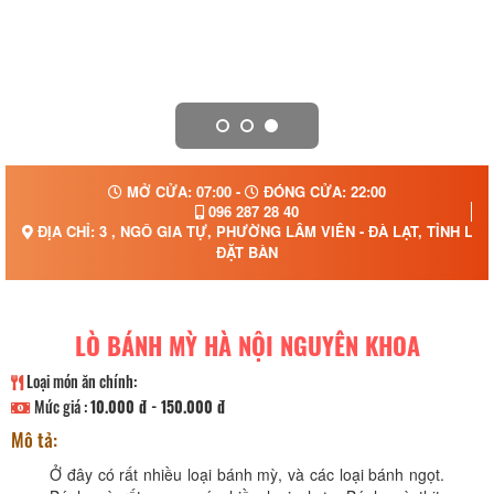
MỞ CỬA: 07:00 -
ĐÓNG CỬA: 22:00
096 287 28 40
ĐỊA CHỈ: 3 , NGÔ GIA TỰ, PHƯỜNG LÂM VIÊN - ĐÀ LẠT, TỈNH LÂ
ĐẶT BÀN
LÒ BÁNH MỲ HÀ NỘI NGUYÊN KHOA
Loại món ăn chính:
Mức giá :
10.000 đ - 150.000 đ
Mô tả:
Ở đây có rất nhiều loại bánh mỳ, và các loại bánh ngọt.