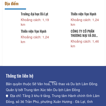
Địa điểm
Trường đại học Đà Lạt
Thiền viện Vạn Hạnh
Khoảng cách: 1,19
Khoảng cách: 1,24
km
km
Thiền viện Vạn Hạnh
CÔNG TY CỔ PHẦN
THƯƠNG MẠI VÀ DU
Khoảng cách: 1,24
LỊCH TGROUP
Khoảng cách: 1,46
km
km
Thông tin liên hệ
Bản quyền thuộc Sở Văn hoá, Thể thao và Du lịch Lâm Đồng.
Quản lý bởi Trung tâm Xúc tiến Du lịch Lâm Đồng
Địa chỉ: Tầng 3 khu 9 tầng, Trung tâm Hành chính tỉnh Lâm
Đồng, số 36 Trần Phú, phường Xuân Hương - Đà Lạt, tỉnh