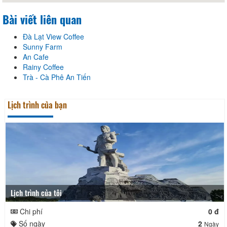
Bài viết liên quan
Đà Lạt View Coffee
Sunny Farm
An Cafe
Rainy Coffee
Trà - Cà Phê An Tiến
Lịch trình của bạn
Lịch trình của tôi
Chi phí
0 đ
Số ngày
2
Ngày