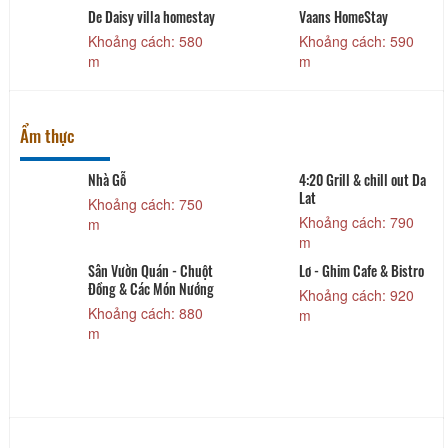
De Daisy villa homestay
Vaans HomeStay
Khoảng cách: 580
Khoảng cách: 590
m
m
Ẩm thực
Nhà Gỗ
4:20 Grill & chill out Da
Lat
Khoảng cách: 750
Khoảng cách: 790
m
m
Sân Vườn Quán - Chuột
Lơ - Ghim Cafe & Bistro
Đồng & Các Món Nướng
Khoảng cách: 920
Khoảng cách: 880
m
m