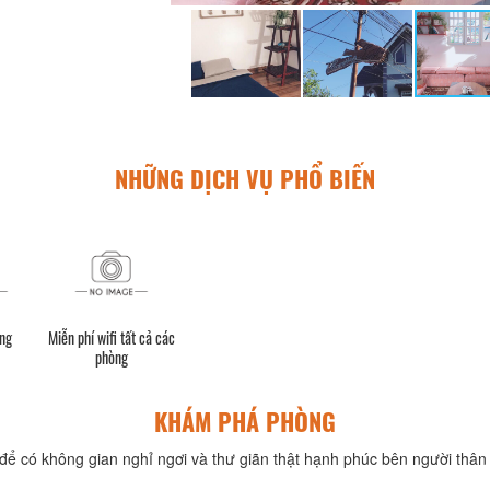
NHỮNG DỊCH VỤ PHỔ BIẾN
ộng
Miễn phí wifi tất cả các
phòng
KHÁM PHÁ PHÒNG
để có không gian nghỉ ngơi và thư giãn thật hạnh phúc bên người thân 