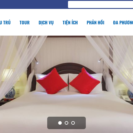
U TRÚ
TOUR
DỊCH VỤ
TIỆN ÍCH
PHẢN HỒI
ĐA PHƯƠNG