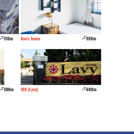
510m
Ana's home
590m
Lambro Home
580m
198 (Lavy)
600m
CSLT BKV