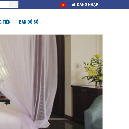
ĐĂNG NHẬP
 TIỆN
BẢN ĐỒ SỐ