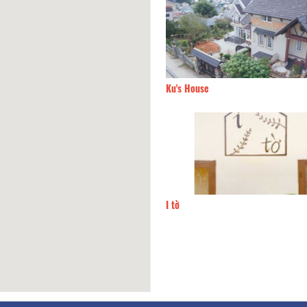
200m
Ku's House
 Khang
220m
I tờ