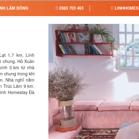
TỈNH LÂM ĐỒNG
0383 703 463
LINHHOMES
ạt 1,7 km, Lính
h chung. Hồ Xuân
kính 3 km từ nhà
m chung trong khi
on. Nhà nghỉ nằm
n Trúc Lâm 9 km.
Lính Homestay Đà