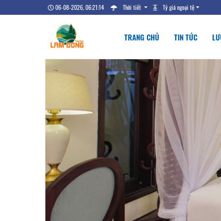
06-08-2026, 06:21:15
Thời tiết
Tỷ giá ngoại tệ
TRANG CHỦ
TIN TỨC
LƯ