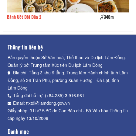
Bánh Ướt Đôi Đũa 2
340m
Bá
Thông tin liên hệ
Bản quyền thuộc Sở Văn hoá, Thể thao và Du lịch Lâm Đồng.
Quản lý bởi Trung tâm Xúc tiến Du lịch Lâm Đồng
Địa chỉ: Tầng 3 khu 9 tầng, Trung tâm Hành chính tỉnh Lâm
Đồng, số 36 Trần Phú, phường Xuân Hương - Đà Lạt, tỉnh
Lâm Đồng
Tổng đài hỗ trợ: (+84.235) 3.916.961
Email: ttxtdl@lamdong.gov.vn
Giấy phép: 311/GP-BC do Cục Báo chí - Bộ Văn hóa Thông tin
cấp ngày 13/10/2006
Danh mục