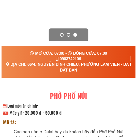
MỞ CỬA: 07:00 -
ĐÓNG CỬA: 07:00
0903742106
ĐỊA CHỈ: 66/4, NGUYỄN ĐÌNH CHIỂU, PHƯỜNG LÂM VIÊN - ĐÀ LẠ
ĐẶT BÀN
PHỞ PHỐ NÚI
Loại món ăn chính:
Mức giá :
20.000 đ - 50.000 đ
Mô tả:
Các bạn nào ở Dalat hay du khách hãy đến Phở Phố Núi