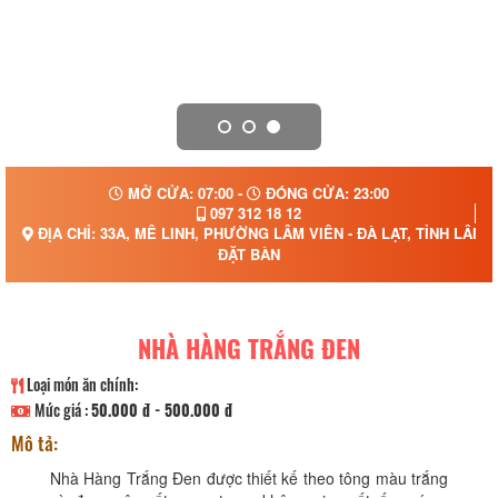
MỞ CỬA: 07:00 -
ĐÓNG CỬA: 23:00
097 312 18 12
ĐỊA CHỈ: 33A, MÊ LINH, PHƯỜNG LÂM VIÊN - ĐÀ LẠT, TỈNH LÂM
ĐẶT BÀN
NHÀ HÀNG TRẮNG ĐEN
Loại món ăn chính:
Mức giá :
50.000 đ - 500.000 đ
Mô tả:
Nhà Hàng Trắng Đen được thiết kế theo tông màu trắng