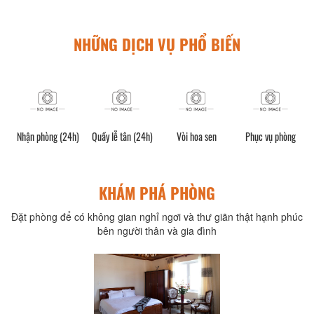
NHỮNG DỊCH VỤ PHỔ BIẾN
phí
Nhận phòng (24h)
Quầy lễ tân (24h)
Vòi hoa sen
Phục vụ phòng
KHÁM PHÁ PHÒNG
Đặt phòng để có không gian nghỉ ngơi và thư giãn thật hạnh phúc
bên người thân và gia đình