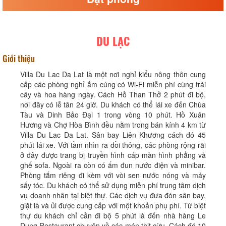
DU LẠC
Giới thiệu
Villa Du Lac Da Lat là một nơi nghỉ kiểu nông thôn cung
cấp các phòng nghỉ ấm cúng có Wi-Fi miễn phí cùng trái
cây và hoa hàng ngày. Cách Hồ Than Thở 2 phút đi bộ,
nơi đây có lễ tân 24 giờ. Du khách có thể lái xe đến Chùa
Tàu và Dinh Bảo Đại 1 trong vòng 10 phút. Hồ Xuân
Hương và Chợ Hòa Bình đều nằm trong bán kính 4 km từ
Villa Du Lac Da Lat. Sân bay Liên Khương cách đó 45
phút lái xe. Với tầm nhìn ra đồi thông, các phòng rộng rãi
ở đây được trang bị truyền hình cáp màn hình phẳng và
ghế sofa. Ngoài ra còn có ấm đun nước điện và minibar.
Phòng tắm riêng đi kèm với vòi sen nước nóng và máy
sấy tóc. Du khách có thể sử dụng miễn phí trung tâm dịch
vụ doanh nhân tại biệt thự. Các dịch vụ đưa đón sân bay,
giặt là và ủi được cung cấp với một khoản phụ phí. Từ biệt
thự du khách chỉ cần đi bộ 5 phút là đến nhà hàng Le
Dung Restaurant chuyên về các món thịt cừu. Cách đó 10