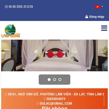
09-08-2026, 01:12:28
Đăng nhập
39/A1, NGÔ VĂN SỞ, PHƯỜNG LÂM VIÊN - ĐÀ LẠT, TỈNH LÂM ĐỒ
02633834874
DULAC@GMAIL.COM
Đặt phòng