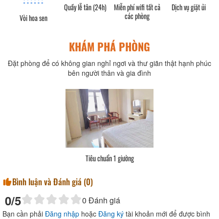
Quầy lễ tân (24h)
Miễn phí wifi tất cả
Dịch vụ giặt ủi
các phòng
Vòi hoa sen
KHÁM PHÁ PHÒNG
Đặt phòng để có không gian nghỉ ngơi và thư giãn thật hạnh phúc
bên người thân và gia đình
Tiêu chuẩn 1 giường
Bình luận và Đánh giá (
0
)
0
/5
0
Đánh giá
Bạn cần phải
Đăng nhập
hoặc
Đăng ký
tài khoản mới để được bình