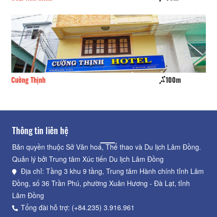
Cường Thịnh
100m
Xu
Thông tin liên hệ
Bản quyền thuộc Sở Văn hoá, Thể thao và Du lịch Lâm Đồng.
Quản lý bởi Trung tâm Xúc tiến Du lịch Lâm Đồng
Địa chỉ: Tầng 3 khu 9 tầng, Trung tâm Hành chính tỉnh Lâm
Đồng, số 36 Trần Phú, phường Xuân Hương - Đà Lạt, tỉnh
Lâm Đồng
Tổng đài hỗ trợ: (+84.235) 3.916.961