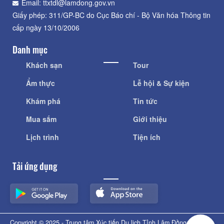
Email: ttxtdl@lamdong.gov.vn
Giấy phép: 311/GP-BC do Cục Báo chí - Bộ Văn hóa Thông tin
cấp ngày 13/10/2006
Danh mục
Khách sạn
Tour
Ẩm thực
Lễ hội & Sự kiện
Khám phá
Tin tức
Mua sắm
Giới thiệu
Lịch trình
Tiện ích
Tải ứng dụng
Copyright © 2025 - Trung tâm Xúc tiến Du lịch Tỉnh Lâm Đồng