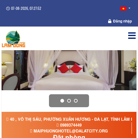
07-08-2026, 07:27:52
Đăng nhập
40 , VÕ THỊ SÁU, PHƯỜNG XUÂN HƯƠNG - ĐÀ LẠT, TỈNH LÂM ĐỒ
0989374449
MAIPHUONGHOTEL@DALATCITY.ORG
Đặt phòng