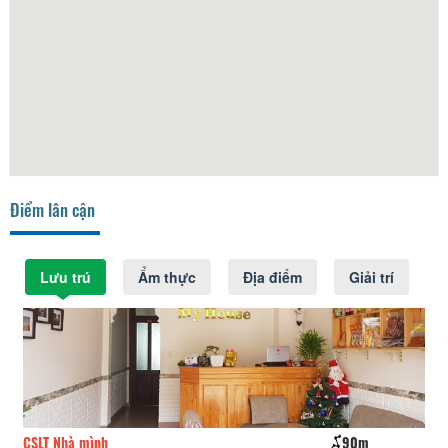
Điểm lân cận
Lưu trú
Ẩm thực
Địa điểm
Giải trí
CSLT Nhà mình
90m
Ng