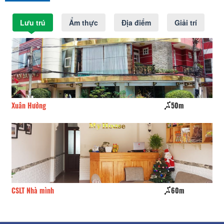
Lưu trú
Ẩm thực
Địa điểm
Giải trí
Xuân Hưởng
50m
Lộ
CSLT Nhà mình
60m
Sơ