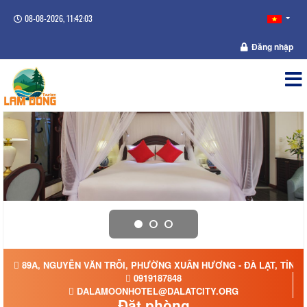
08-08-2026, 11:42:04
Đăng nhập
89A, NGUYỄN VĂN TRỖI, PHƯỜNG XUÂN HƯƠNG - ĐÀ LẠT, TỈNH
0919187848
DALAMOONHOTEL@DALATCITY.ORG
Đặt phòng