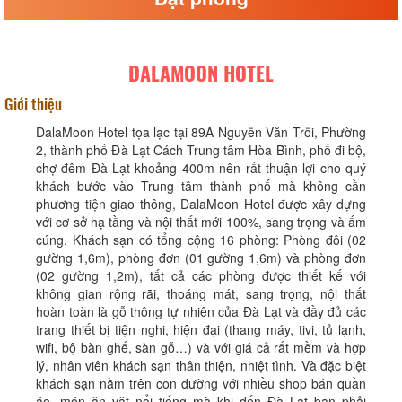
DALAMOON HOTEL
Giới thiệu
DalaMoon Hotel tọa lạc tại 89A Nguyễn Văn Trỗi, Phường
2, thành phố Đà Lạt Cách Trung tâm Hòa Bình, phố đi bộ,
chợ đêm Đà Lạt khoảng 400m nên rất thuận lợi cho quý
khách bước vào Trung tâm thành phố mà không cần
phương tiện giao thông, DalaMoon Hotel được xây dựng
với cơ sở hạ tầng và nội thất mới 100%, sang trọng và ấm
cúng. Khách sạn có tổng cộng 16 phòng: Phòng đôi (02
gường 1,6m), phòng đơn (01 gường 1,6m) và phòng đơn
(02 gường 1,2m), tất cả các phòng được thiết kế với
không gian rộng rãi, thoáng mát, sang trọng, nội thất
hoàn toàn là gỗ thông tự nhiên của Đà Lạt và đầy đủ các
trang thiết bị tiện nghi, hiện đại (thang máy, tivi, tủ lạnh,
wifi, bộ bàn ghế, sàn gỗ…) và với giá cả rất mềm và hợp
lý, nhân viên khách sạn thân thiện, nhiệt tình. Và đặc biệt
khách sạn nằm trên con đường với nhiều shop bán quần
áo, món ăn vặt nổi tiếng mà khi đến Đà Lạt bạn phải