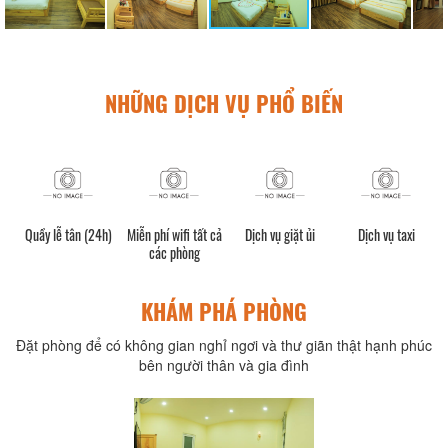
NHỮNG DỊCH VỤ PHỔ BIẾN
Quầy lễ tân (24h)
Miễn phí wifi tất cả
Dịch vụ giặt ủi
Dịch vụ taxi
các phòng
KHÁM PHÁ PHÒNG
Đặt phòng để có không gian nghỉ ngơi và thư giãn thật hạnh phúc
bên người thân và gia đình