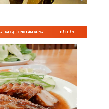
G - ĐÀ LẠT, TỈNH LÂM ĐỒNG
ĐẶT BÀN