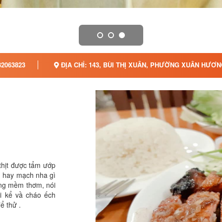
2063823
ĐỊA CHỈ: 143, BÙI THỊ XUÂN, PHƯỜNG XUÂN HƯƠN
thịt được tẩm ướp
g hay mạch nha gì
rong mềm thơm, nói
i kể vầ cháo ếch
ể thử .