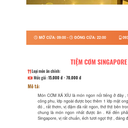
MỞ CỬA: 09:00 -
ĐÓNG CỬA: 22:00
093
TIỆM CƠM SINGAPORE
Loại món ăn chính:
Mức giá :
15.000 đ - 70.000 đ
Mô tả:
Món CƠM XÁ XÍU là món ngon nổi tiếng ở đây , 
công phu, lớp ngoài được bọc thêm 1 lớp mật on
đó , rất thơm, vị đậm đà rất ngon, thớ thịt bên t
chung là món ngon nhất được ăn . Kế đến phả
Singapore, vị rất chuẩn, ếch tươi ngọt thịt , đáng đ