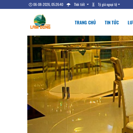
06-08-2026, 05:26:41
Thời tiết
Tỷ giá ngoại tệ
TRANG CHỦ
TIN TỨC
LƯ