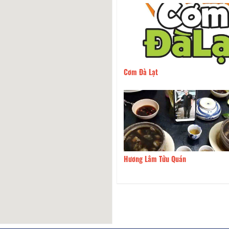
Canh Cá Lóc Chú La
50m
Cơm Đà Lạt
 Lẩu Bò Hạnh
60m
Hương Lâm Tửu Quán