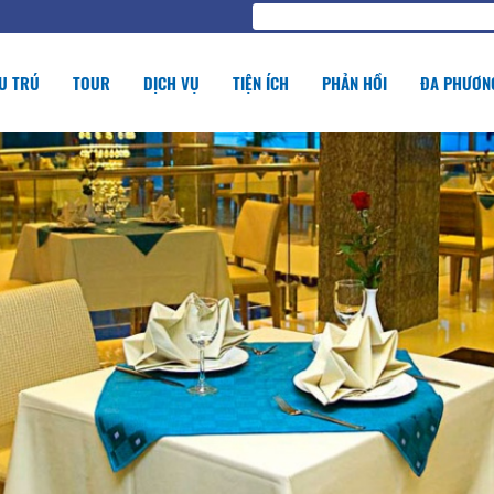
U TRÚ
TOUR
DỊCH VỤ
TIỆN ÍCH
PHẢN HỒI
ĐA PHƯƠNG