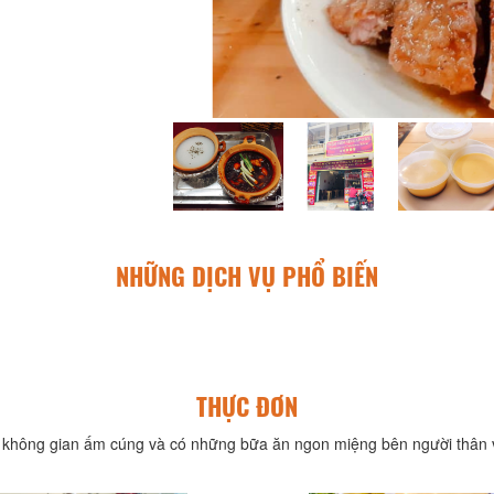
NHỮNG DỊCH VỤ PHỔ BIẾN
THỰC ĐƠN
không gian ấm cúng và có những bữa ăn ngon miệng bên người thân v