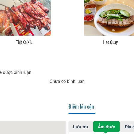
Thịt Xá Xíu
Heo Quay
ể được bình luận.
Chưa có bình luận
Điểm lân cận
Lưu trú
Ẩm thực
Địa 