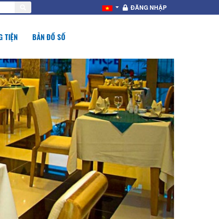
ĐĂNG NHẬP
 TIỆN
BẢN ĐỒ SỐ