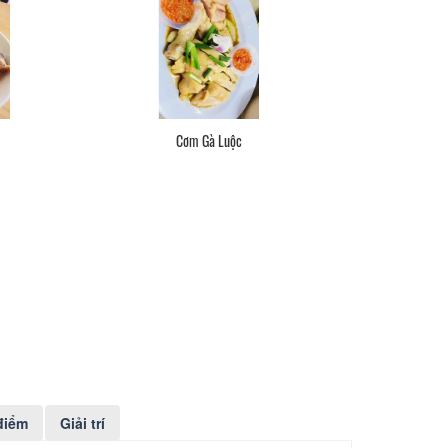
Cơm Gà Luộc
điểm
Giải trí