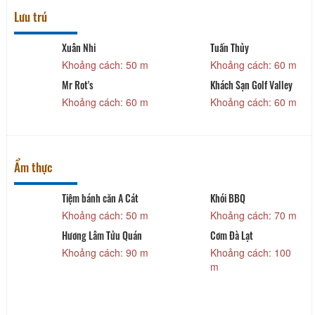
Lưu trú
Xuân Nhi
Tuấn Thủy
Khoảng cách: 50 m
Khoảng cách: 60 m
Mr Rot's
Khách Sạn Golf Valley
Khoảng cách: 60 m
Khoảng cách: 60 m
Ẩm thực
Tiệm bánh căn A Cát
Khói BBQ
Khoảng cách: 50 m
Khoảng cách: 70 m
o
Hương Lâm Tửu Quán
Cơm Đà Lạt
Khoảng cách: 90 m
Khoảng cách: 100
m