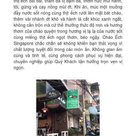
thịt ếch dai dai, thấm da vị đậm đà, thơm nức mùi hành,
tỏi, gừng và cay nồng mùi ớt. Khi ăn, múc một muỗng
đầy nước sốt nóng cùng thịt ếch rưới lên mặt bát cháo,
thêm vài nhánh ớt khô và hành lá cắt khúc xanh ngắt,
không cần trộn mà cứ thế thưởng thức độ mịn và hương
thơm của cháo quyện trong hương vị lạ lạ của nước sốt
cùng miếng thịt ếch ngọt thơm, béo ngậy. Cháo Ếch
Singapore chắc chắn sẽ không khiến bạn thất vọng vì
chất lượng tuyệt đối trong các món ăn. Không gian ấm
cúng và tinh tế, cùng phong cách phục vụ hiện đại,
chuyên nghiệp giúp Quý Khách tận hưởng trọn vẹn vị
ngon.