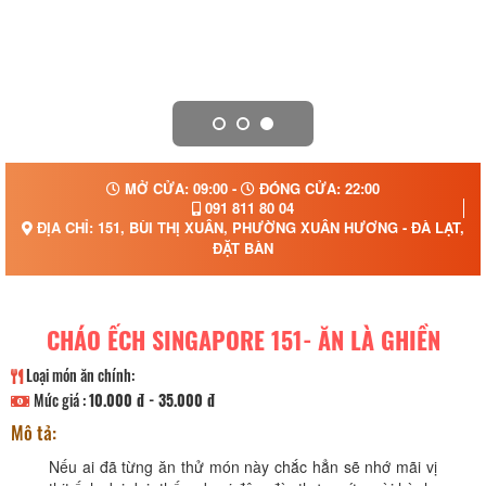
MỞ CỬA: 09:00 -
ĐÓNG CỬA: 22:00
091 811 80 04
ĐỊA CHỈ: 151, BÙI THỊ XUÂN, PHƯỜNG XUÂN HƯƠNG - ĐÀ LẠT, T
ĐẶT BÀN
CHÁO ẾCH SINGAPORE 151- ĂN LÀ GHIỀN
Loại món ăn chính:
Mức giá :
10.000 đ - 35.000 đ
Mô tả:
Nếu ai đã từng ăn thử món này chắc hẳn sẽ nhớ mãi vị