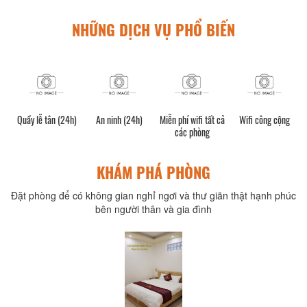
NHỮNG DỊCH VỤ PHỔ BIẾN
Quầy lễ tân (24h)
An ninh (24h)
Miễn phí wifi tất cả
Wifi công cộng
các phòng
KHÁM PHÁ PHÒNG
Đặt phòng để có không gian nghỉ ngơi và thư giãn thật hạnh phúc
bên người thân và gia đình