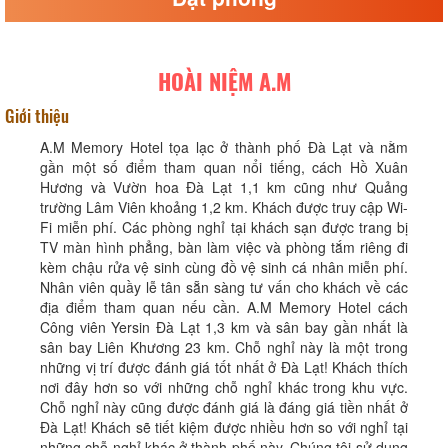
HOÀI NIỆM A.M
Giới thiệu
A.M Memory Hotel tọa lạc ở thành phố Đà Lạt và nằm
gần một số điểm tham quan nổi tiếng, cách Hồ Xuân
Hương và Vườn hoa Đà Lạt 1,1 km cũng như Quảng
trường Lâm Viên khoảng 1,2 km. Khách được truy cập Wi-
Fi miễn phí. Các phòng nghỉ tại khách sạn được trang bị
TV màn hình phẳng, bàn làm việc và phòng tắm riêng đi
kèm chậu rửa vệ sinh cùng đồ vệ sinh cá nhân miễn phí.
Nhân viên quầy lễ tân sẵn sàng tư vấn cho khách về các
địa điểm tham quan nếu cần. A.M Memory Hotel cách
Công viên Yersin Đà Lạt 1,3 km và sân bay gần nhất là
sân bay Liên Khương 23 km. Chỗ nghỉ này là một trong
những vị trí được đánh giá tốt nhất ở Đà Lạt! Khách thích
nơi đây hơn so với những chỗ nghỉ khác trong khu vực.
Chỗ nghỉ này cũng được đánh giá là đáng giá tiền nhất ở
Đà Lạt! Khách sẽ tiết kiệm được nhiều hơn so với nghỉ tại
những chỗ nghỉ khác ở thành phố này. Chúng tôi sử dụng