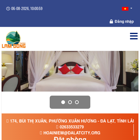
06-08-2026, 10:01:00
Đăng nhập
174, BÙI THỊ XUÂN, PHƯỜNG XUÂN HƯƠNG - ĐÀ LẠT, TỈNH LÂM 
02633533279
HOAINIEM@DALATCITY.ORG
Đặt phòng