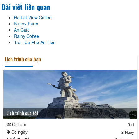
Bài viết liên quan
Đà Lạt View Coffee
Sunny Farm
An Cafe
Rainy Coffee
Trà - Cà Phê An Tiến
Lịch trình của bạn
Lịch trình của tôi
Chi phí
0 đ
Số ngày
2
Ngày