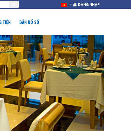
ĐĂNG NHẬP
 TIỆN
BẢN ĐỒ SỐ