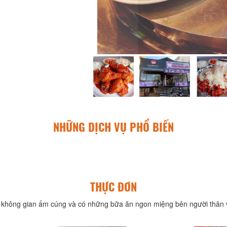
NHỮNG DỊCH VỤ PHỔ BIẾN
THỰC ĐƠN
không gian ấm cúng và có những bữa ăn ngon miệng bên người thân v