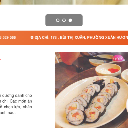
6 529 566
ĐỊA CHỈ: 178 , BÙI THỊ XUÂN, PHƯỜNG XUÂN HƯƠN
T
iên đường dành cho
m chi. Các món ăn
hồ chọn lựa, nhân
hanh nào.