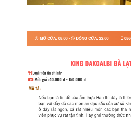
MỞ CỬA: 08:00 -
ĐÓNG CỬA: 22:00
086
KING DAKGALBI ĐÀ LẠ
Loại món ăn chính:
Mức giá :
40.000 đ - 150.000 đ
Mô tả:
Nếu bạn là tín đồ của ẩm thực Hàn thì đây là th
bạn với đầy đủ các món ăn đặc sắc của xứ sở ki
ở đây rất ngon, cá rất nhiều món các bạn tha 
viên phục vụ rất tận tình. Hãy ghé thưởng thức n