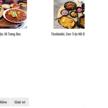
Tteokbokki, Cơm Trộn Nồi Đất, Gà Chiên
điểm
Giải trí