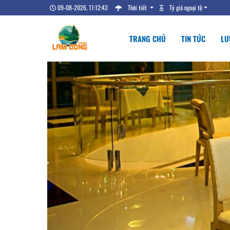
09-08-2026, 11:12:44
Thời tiết
Tỷ giá ngoại tệ
TRANG CHỦ
TIN TỨC
LƯ