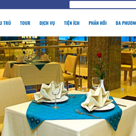
U TRÚ
TOUR
DỊCH VỤ
TIỆN ÍCH
PHẢN HỒI
ĐA PHƯƠNG