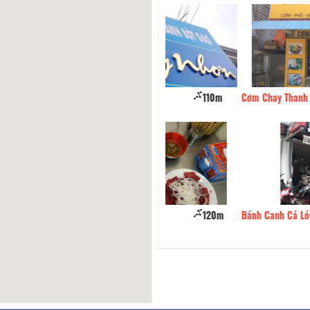
hả Cá - Bún Sứa O Trà
110m
Cơm Chay Thanh Đạm
 Lẩu Bò Hạnh
120m
Bánh Canh Cá Lóc Chú La