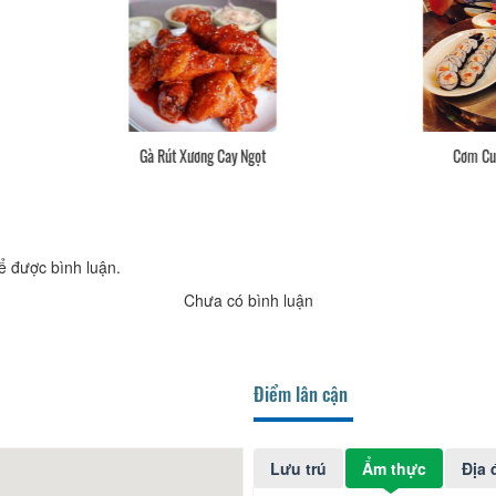
Gà Rút Xương Cay Ngọt
Cơm Cuộn, Mì Tương Đen
ể được bình luận.
Chưa có bình luận
Điểm lân cận
Lưu trú
Ẩm thực
Địa 