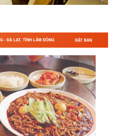
G - ĐÀ LẠT, TỈNH LÂM ĐỒNG
ĐẶT BÀN