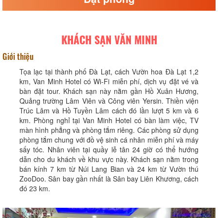
KHÁCH SẠN VĂN MINH
Giới thiệu
Tọa lạc tại thành phố Đà Lạt, cách Vườn hoa Đà Lạt 1,2
km, Van Minh Hotel có Wi-Fi miễn phí, dịch vụ đặt vé và
bàn đặt tour. Khách sạn này nằm gần Hồ Xuân Hương,
Quảng trường Lâm Viên và Công viên Yersin. Thiền viện
Trúc Lâm và Hồ Tuyền Lâm cách đó lần lượt 5 km và 6
km. Phòng nghỉ tại Van Minh Hotel có bàn làm việc, TV
màn hình phẳng và phòng tắm riêng. Các phòng sử dụng
phòng tắm chung với đồ vệ sinh cá nhân miễn phí và máy
sấy tóc. Nhân viên tại quầy lễ tân 24 giờ có thể hướng
dẫn cho du khách về khu vực này. Khách sạn nằm trong
bán kính 7 km từ Núi Lang Bian và 24 km từ Vườn thú
ZooDoo. Sân bay gần nhất là Sân bay Liên Khương, cách
đó 23 km.