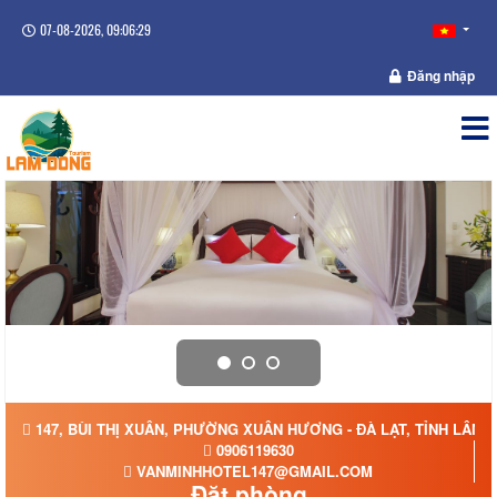
07-08-2026, 09:06:29
Đăng nhập
147, BÙI THỊ XUÂN, PHƯỜNG XUÂN HƯƠNG - ĐÀ LẠT, TỈNH LÂM 
0906119630
VANMINHHOTEL147@GMAIL.COM
Đặt phòng