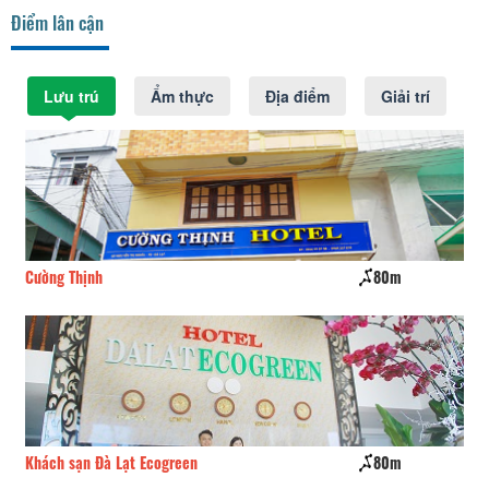
Điểm lân cận
Lưu trú
Ẩm thực
Địa điểm
Giải trí
Cường Thịnh
80m
Kh
Khách sạn Đà Lạt Ecogreen
80m
Ph