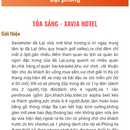
TỎA SÁNG - XAVIA HOTEL
Giới thiệu
Xaviahotel đà Lạt vừa mới khai trương,vị trí ngay trung
tâm tp đà Lạt (khu quy hoạch golf valley),ra chợ đêm chỉ
mất 2-3ph,gần nhiều điểm tham quan du lịch và quán ăn
ngon đặc trưng của đà Lạt,xung quanh có nhiều quán
ăn,nhà hàng,cf,quán bar,karaoke,khu vui chơi...rất thuận
tiện cho du khách ăn uống,mua sắm,vui chơi giải trí.Ks có
thang máy,hầm để xe máy và bãi đậu xe oto miễn phí (từ
4-50 chỗ).Với cơ số phòng 22p trong đó có 11p đơn (dành
cho 2 người),10p đôi(dành cho 4 người),và 1 căn
penthouse (gồm 2pn,khách,bếp,toilet,có sopha bed kéo
ra thành giường,sức chứa 6-9 người,được làm hoàn toàn
bằng gỗ thông nhập Ba Lan kết hợp kính cường,không
gian mở,view bao đẹp,thoáng,tạo nên không gian vừa ấm
áp vừa hiện đại),ngoài ra ks còn có phòng chờ cho khách
trước ức khi checkin,và 1 phòng dành cho tài xế.Phòng ks
được thiết kế theo phong cách hiện đại,trang thiết bị đầy