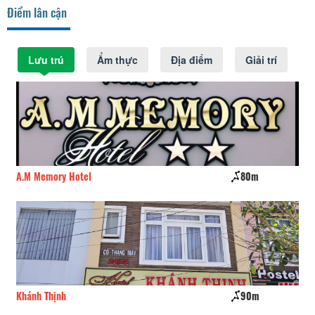
Điểm lân cận
Lưu trú
Ẩm thực
Địa điểm
Giải trí
A.M Memory Hotel
80m
An
Khánh Thịnh
90m
Ki