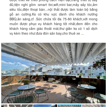
đủ,tiện nghi gồm :smart tivi,wifi,mini bar,mấy sấy tóc,ấm
siêu tốc,điện thoại bàn...nội thất được làm toàn bộ bằng
gỗ an cường.Ks có khu vực dành cho khách nướng
BBQ,ăn sáng,cf .Sức chứa tối đa 75-80 khách,với mong
muốn được phục vụ khách hàng tốt nhất,đem đến cho
khách hàng cảm giác thoải mái,thư giãn ks có 1 số dịch
vụ kèm theo như:đưa đón sân bay,cho thuê xe ...