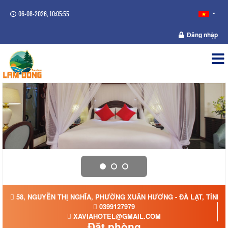
06-08-2026, 10:05:55
Đăng nhập
58, NGUYỄN THỊ NGHĨA, PHƯỜNG XUÂN HƯƠNG - ĐÀ LẠT, TỈNH 
0399127979
XAVIAHOTEL@GMAIL.COM
Đặt phòng