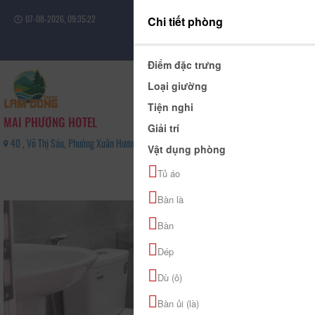
07-08-2026, 09:35:22
Chi tiết phòng
Đăng nhập
Điểm đặc trưng
Loại giường
Tiện nghi
MAI PHƯƠNG HOTEL
Giải trí
40 , Võ Thị Sáu, Phường Xuân Hương - Đà Lạt, Tỉnh Lâm Đồng - 0989374449
Vật dụng phòng
0
Tủ áo
(0 Đánh giá)
Bàn là
Bàn
Dép
Dù (ô)
Bàn ủi (là)