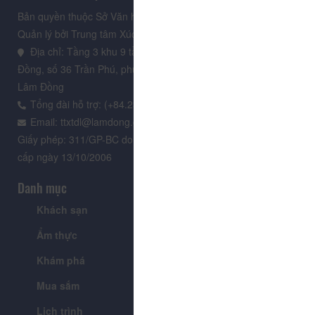
Bản quyền thuộc Sở Văn hoá, Thể thao và Du lịch Lâm Đồng.
Quản lý bởi Trung tâm Xúc tiến Du lịch Lâm Đồng
Địa chỉ: Tầng 3 khu 9 tầng, Trung tâm Hành chính tỉnh Lâm
Đồng, số 36 Trần Phú, phường Xuân Hương - Đà Lạt, tỉnh
Lâm Đồng
Tổng đài hỗ trợ: (+84.235) 3.916.961
Email: ttxtdl@lamdong.gov.vn
Giấy phép: 311/GP-BC do Cục Báo chí - Bộ Văn hóa Thông tin
cấp ngày 13/10/2006
Danh mục
Khách sạn
Tour
Ẩm thực
Lễ hội & Sự kiện
Khám phá
Tin tức
Mua sắm
Giới thiệu
Lịch trình
Tiện ích