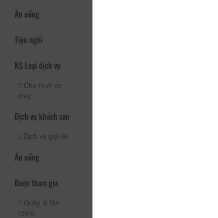
Ăn uống
Tiện nghi
KS Loại dịch vụ
Cho thuê xe
máy
Dịch vụ khách sạn
Dịch vụ giặt ủi
Ăn uống
Được tham gia
Quầy lễ tân
(24h)