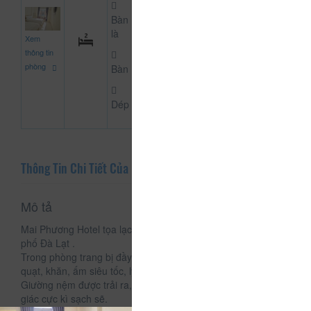
Bàn
550.000
là
Xem
CHƯA KHAI BÁO PH
đ
thông tin
phòng
Bàn
Dép
Thông Tin Chi Tiết Của Mai Phương Hotel
Mô tả
Mai Phương Hotel tọa lạc tại 40 Võ Thị Sáu, phường 3, thành
phố Đà Lạt .
Trong phòng trang bị đầy đủ các vật dụng cần thiết như: tivi,
quạt, khăn, ấm siêu tốc, ly, ấm trà, tủ, máy sấy tóc,...
Giường nệm được trải ra, mềm, gối trắng tinh mang lại 1 cảm
giác cực kì sạch sẽ.