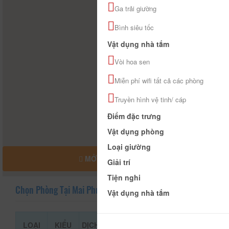
Ga trải giường
Bình siêu tốc
Vật dụng nhà tắm
Vòi hoa sen
Miễn phí wifi tất cả các phòng
Truyền hình vệ tinh/ cáp
Điểm đặc trưng
Vật dụng phòng
Loại giường
MỞ RỘNG BẢN ĐỒ
Giải trí
Tiện nghi
Chọn Phòng Tại Mai Phương Hotel
Vật dụng nhà tắm
LOẠI
KIỂU
DỊCH
GIÁ THAM