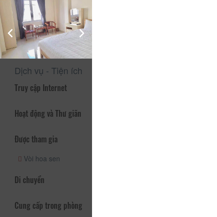
Phòng tắm có hệ thống nước nóng , sạch sẽ và thơm tho.
Lễ tân trực 24/24h và các tiện ích miễn phí khác. Có thể nói
đây là một trong những khách sạn tại Đà Lạt có vị trí thuận
lợi và hệ thống phòng mới xây sạch sẽ, sang trọng và tiện
nghi.
Dịch vụ - Tiện ích
Truy cập Internet
Hoạt động và Thư giãn
Được tham gia
Vòi hoa sen
Di chuyển
Cung cấp trong phòng