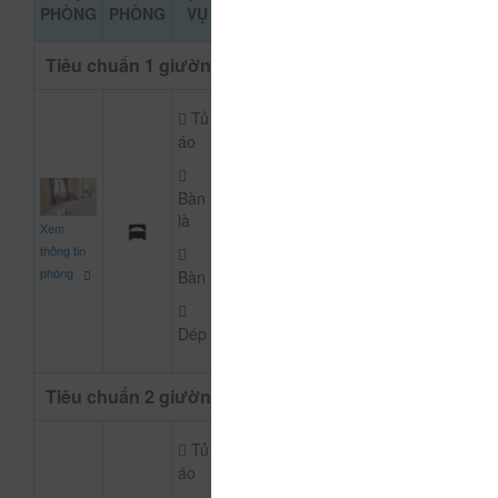
ĐẶT PHÒNG
PHÒNG
PHÒNG
VỤ
KHẢO
Tiêu chuẩn 1 giường
Tủ
áo
Bàn
300.000
là
Xem
CHƯA KHAI BÁO PH
đ
thông tin
phòng
Bàn
Dép
Tiêu chuẩn 2 giường
Tủ
áo