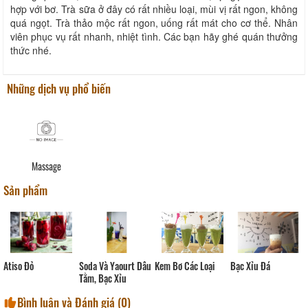
hợp với bơ. Trà sữa ở đây có rất nhiều loại, mùi vị rất ngon, không
quá ngọt. Trà thảo mộc rất ngon, uống rất mát cho cơ thể. Nhân
viên phục vụ rất nhanh, nhiệt tình. Các bạn hãy ghé quán thưởng
thức nhé.
Những dịch vụ phổ biến
Massage
Sản phẩm
Atiso Đỏ
Soda Và Yaourt Dâu
Kem Bơ Các Loại
Bạc Xỉu Đá
Tằm, Bạc Xỉu
Bình luận và Đánh giá (
0
)