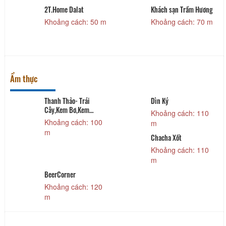
2T.Home Dalat
Khách sạn Trầm Hương
Khoảng cách: 50 m
Khoảng cách: 70 m
Ẩm thực
Thanh Thảo- Trái
Dìn Ký
Cây,Kem Bơ,Kem
Khoảng cách: 110
Ly,Sinh Tố
Khoảng cách: 100
m
m
Chacha Xốt
Khoảng cách: 110
m
BeerCorner
Khoảng cách: 120
m