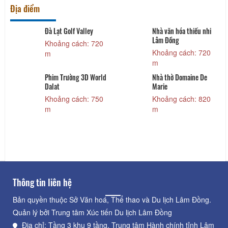
Địa điểm
Đà Lạt Golf Valley
Nhà văn hóa thiếu nhi
Lâm Đồng
Khoảng cách: 720
Khoảng cách: 720
m
m
Phim Trường 3D World
Nhà thờ Domaine De
Dalat
Marie
Khoảng cách: 750
Khoảng cách: 820
m
m
Thông tin liên hệ
Bản quyền thuộc Sở Văn hoá, Thể thao và Du lịch Lâm Đồng.
Quản lý bởi Trung tâm Xúc tiến Du lịch Lâm Đồng
Địa chỉ: Tầng 3 khu 9 tầng, Trung tâm Hành chính tỉnh Lâm