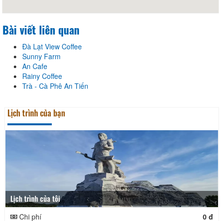
Bài viết liên quan
Đà Lạt View Coffee
Sunny Farm
An Cafe
Rainy Coffee
Trà - Cà Phê An Tiến
Lịch trình của bạn
Lịch trình của tôi
Chi phí
0 đ