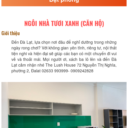
NGÔI NHÀ TƯƠI XANH (CĂN HỘ)
Giới thiệu
Đến Đà Lạt, lựa chọn nơi đâu để nghỉ dưỡng trong những
ngày rong chơi? Với không gian yên tĩnh, riêng tư, nội thất
tiện nghi và hiện đại sẽ giúp các bạn có một chuyến đi vui
vẻ và thoải mái. Mọi người ơi, xách ba lô lên và đến Đà
Lạt cảm nhận nhé The Lush House 72 Nguyễn Thị Nghĩa,
phường 2, Đalat 02633 993999- 0909242828