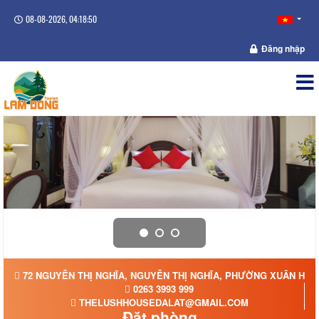
08-08-2026, 04:18:50
Đăng nhập
72 NGUYỄN THỊ NGHĨA, NGUYỄN THỊ NGHĨA, PHƯỜNG XUÂN HƯƠN
0263 3993 999
THELUSHHOUSEDALAT@GMAIL.COM
Đặt phòng