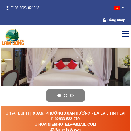
07-08-2026, 02:15:19
Đăng nhập
174, BÙI THỊ XUÂN, PHƯỜNG XUÂN HƯƠNG - ĐÀ LẠT, TỈNH LÂM 
02633 533 279
HOAINIEMHOTEL@GMAIL.COM
Đặt phòng