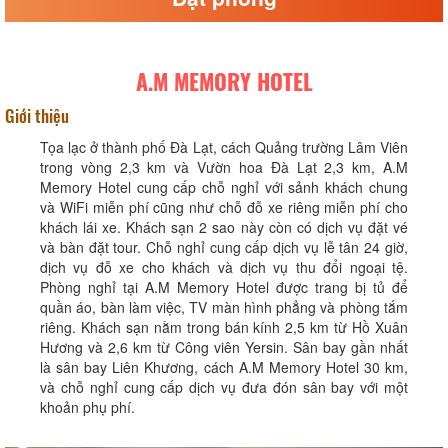
A.M MEMORY HOTEL
Giới thiệu
Tọa lạc ở thành phố Đà Lạt, cách Quảng trường Lâm Viên
trong vòng 2,3 km và Vườn hoa Đà Lạt 2,3 km, A.M
Memory Hotel cung cấp chỗ nghỉ với sảnh khách chung
và WiFi miễn phí cũng như chỗ đỗ xe riêng miễn phí cho
khách lái xe. Khách sạn 2 sao này còn có dịch vụ đặt vé
và bàn đặt tour. Chỗ nghỉ cung cấp dịch vụ lễ tân 24 giờ,
dịch vụ đỗ xe cho khách và dịch vụ thu đổi ngoại tệ.
Phòng nghỉ tại A.M Memory Hotel được trang bị tủ để
quần áo, bàn làm việc, TV màn hình phẳng và phòng tắm
riêng. Khách sạn nằm trong bán kính 2,5 km từ Hồ Xuân
Hương và 2,6 km từ Công viên Yersin. Sân bay gần nhất
là sân bay Liên Khương, cách A.M Memory Hotel 30 km,
và chỗ nghỉ cung cấp dịch vụ đưa đón sân bay với một
khoản phụ phí.