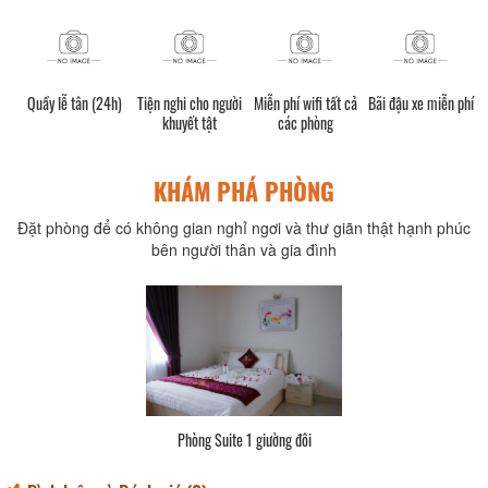
n (24h)
Tiện nghi cho người
Miễn phí wifi tất cả
Bãi đậu xe miễn phí
Khu vực hút th
khuyết tật
các phòng
KHÁM PHÁ PHÒNG
Đặt phòng để có không gian nghỉ ngơi và thư giãn thật hạnh phúc
bên người thân và gia đình
Deluxe 2 giường lớn