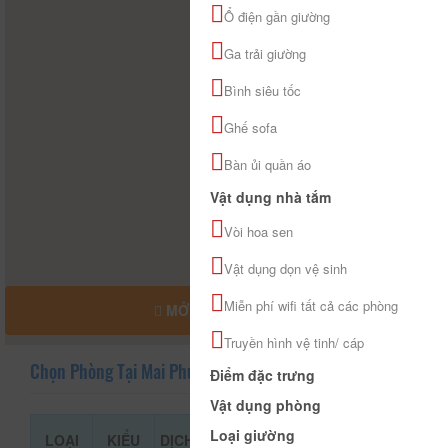
Ổ điện gần giường
Ga trải giường
Bình siêu tốc
Ghế sofa
Bàn ủi quần áo
Vật dụng nhà tắm
Vòi hoa sen
Vật dụng dọn vệ sinh
Miễn phí wifi tất cả các phòng
MỞ RỘNG BẢN ĐỒ
Truyền hình vệ tinh/ cáp
Chọn Phòng Tại Mai Phương Hotel
Điểm đặc trưng
Vật dụng phòng
Loại giường
LOẠI
KIỂU
DỊCH
GIÁ THAM