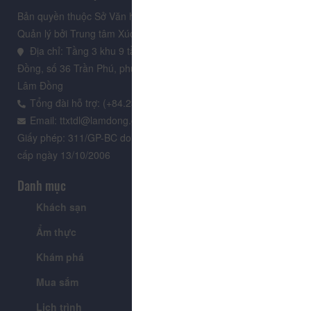
Bản quyền thuộc Sở Văn hoá, Thể thao và Du lịch Lâm Đồng.
Quản lý bởi Trung tâm Xúc tiến Du lịch Lâm Đồng
Địa chỉ: Tầng 3 khu 9 tầng, Trung tâm Hành chính tỉnh Lâm
Đồng, số 36 Trần Phú, phường Xuân Hương - Đà Lạt, tỉnh
Lâm Đồng
Tổng đài hỗ trợ: (+84.235) 3.916.961
Email: ttxtdl@lamdong.gov.vn
Giấy phép: 311/GP-BC do Cục Báo chí - Bộ Văn hóa Thông tin
cấp ngày 13/10/2006
Danh mục
Khách sạn
Tour
Ẩm thực
Lễ hội & Sự kiện
Khám phá
Tin tức
Mua sắm
Giới thiệu
Lịch trình
Tiện ích