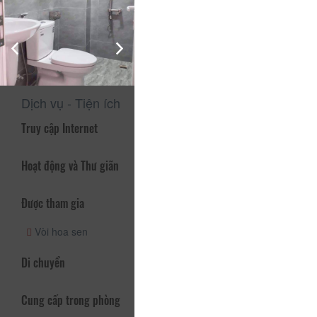
Phòng tắm có hệ thống nước nóng , sạch sẽ và thơm tho.
Lễ tân trực 24/24h và các tiện ích miễn phí khác. Có thể nói
đây là một trong những khách sạn tại Đà Lạt có vị trí thuận
lợi và hệ thống phòng mới xây sạch sẽ, sang trọng và tiện
nghi.
Dịch vụ - Tiện ích
Truy cập Internet
Hoạt động và Thư giãn
Được tham gia
Vòi hoa sen
Di chuyển
Cung cấp trong phòng