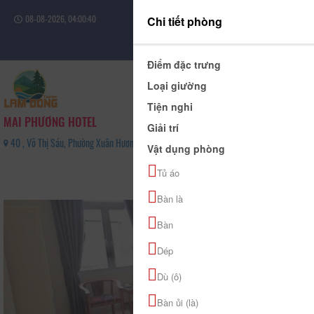
08-08-2026, 04:00:41
Chi tiết phòng
Đăng nhập
Điểm đặc trưng
Loại giường
Tiện nghi
MAI PHƯƠNG HOTEL
Giải trí
40 , Võ Thị Sáu, Phường Xuân Hương - Đà Lạt, Tỉnh Lâm Đồng - 0989374449
Vật dụng phòng
0
Tủ áo
(0 Đánh giá)
Bàn là
Bàn
Dép
Dù (ô)
Bàn ủi (là)