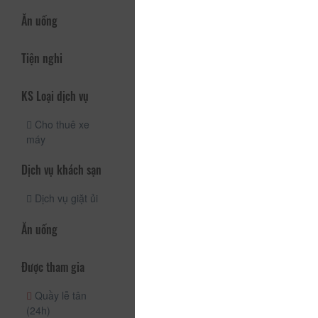
Ăn uống
Tiện nghi
KS Loại dịch vụ
Cho thuê xe
máy
Dịch vụ khách sạn
Dịch vụ giặt ủi
Ăn uống
Được tham gia
Quầy lễ tân
(24h)