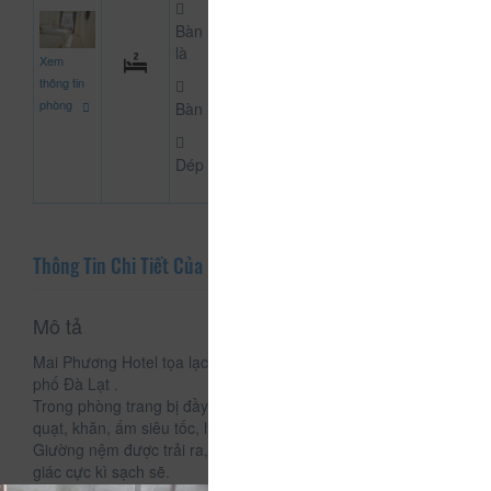
Bàn
550.000
là
Xem
CHƯA KHAI BÁO PH
đ
thông tin
phòng
Bàn
Dép
Thông Tin Chi Tiết Của Mai Phương Hotel
Mô tả
Mai Phương Hotel tọa lạc tại 40 Võ Thị Sáu, phường 3, thành
phố Đà Lạt .
Trong phòng trang bị đầy đủ các vật dụng cần thiết như: tivi,
quạt, khăn, ấm siêu tốc, ly, ấm trà, tủ, máy sấy tóc,...
Giường nệm được trải ra, mềm, gối trắng tinh mang lại 1 cảm
giác cực kì sạch sẽ.