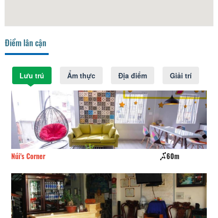
Điểm lân cận
Lưu trú
Ẩm thực
Địa điểm
Giải trí
Núi's Corner
60m
Qu