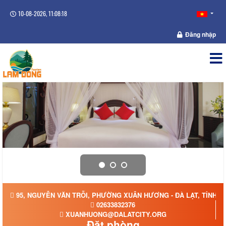
10-08-2026, 11:08:18
Đăng nhập
95, NGUYỄN VĂN TRỖI, PHƯỜNG XUÂN HƯƠNG - ĐÀ LẠT, TỈNH 
02633832376
XUANHUONG@DALATCITY.ORG
Đặt phòng