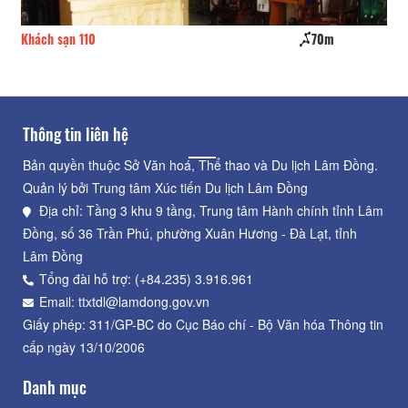
Khách sạn 110
70m
Vy
Thông tin liên hệ
Bản quyền thuộc Sở Văn hoá, Thể thao và Du lịch Lâm Đồng.
Quản lý bởi Trung tâm Xúc tiến Du lịch Lâm Đồng
Địa chỉ: Tầng 3 khu 9 tầng, Trung tâm Hành chính tỉnh Lâm
Đồng, số 36 Trần Phú, phường Xuân Hương - Đà Lạt, tỉnh
Lâm Đồng
Tổng đài hỗ trợ: (+84.235) 3.916.961
Email: ttxtdl@lamdong.gov.vn
Giấy phép: 311/GP-BC do Cục Báo chí - Bộ Văn hóa Thông tin
cấp ngày 13/10/2006
Danh mục