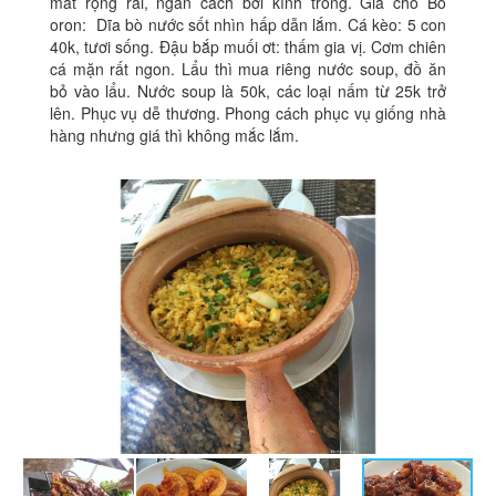
mát rộng rãi, ngăn cách bởi kính trong. Giá cho Bò
oron: Dĩa bò nước sốt nhìn hấp dẫn lắm. Cá kèo: 5 con
40k, tươi sống. Đậu bắp muối ơt: thấm gia vị. Cơm chiên
cá mặn rất ngon. Lẩu thì mua riêng nước soup, đồ ăn
bỏ vào lẩu. Nước soup là 50k, các loại nấm từ 25k trở
lên. Phục vụ dễ thương. Phong cách phục vụ giống nhà
hàng nhưng giá thì không mắc lắm.