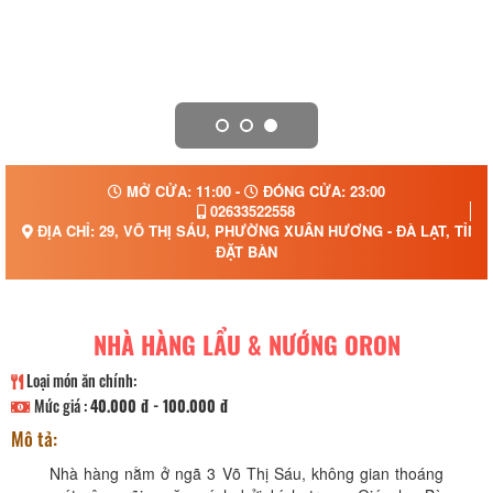
MỞ CỬA: 11:00 -
ĐÓNG CỬA: 23:00
02633522558
ĐỊA CHỈ: 29, VÕ THỊ SÁU, PHƯỜNG XUÂN HƯƠNG - ĐÀ LẠT, TỈN
ĐẶT BÀN
NHÀ HÀNG LẨU & NƯỚNG ORON
Loại món ăn chính:
Mức giá :
40.000 đ - 100.000 đ
Mô tả:
Nhà hàng nằm ở ngã 3 Võ Thị Sáu, không gian thoáng