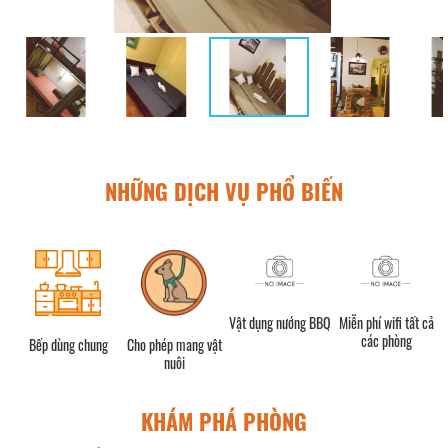
NHỮNG DỊCH VỤ PHỔ BIẾN
Vật dụng nướng BBQ
Miễn phí wifi tất cả
các phòng
Bếp dùng chung
Cho phép mang vật
nuôi
KHÁM PHÁ PHÒNG