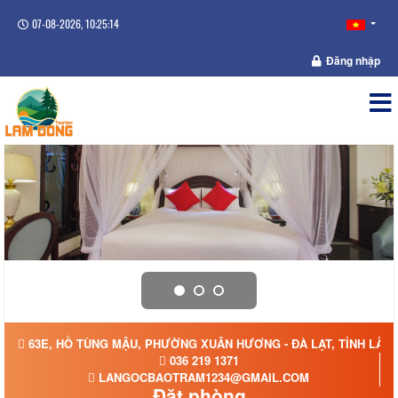
07-08-2026, 10:25:14
Đăng nhập
63E, HỒ TÙNG MẬU, PHƯỜNG XUÂN HƯƠNG - ĐÀ LẠT, TỈNH LÂM
036 219 1371
LANGOCBAOTRAM1234@GMAIL.COM
Đặt phòng