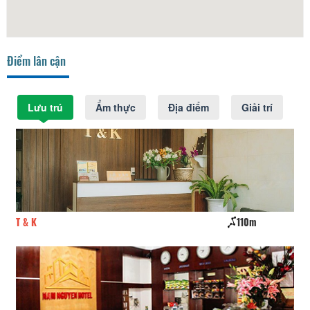
Điểm lân cận
Lưu trú
Ẩm thực
Địa điểm
Giải trí
T & K
110m
Da