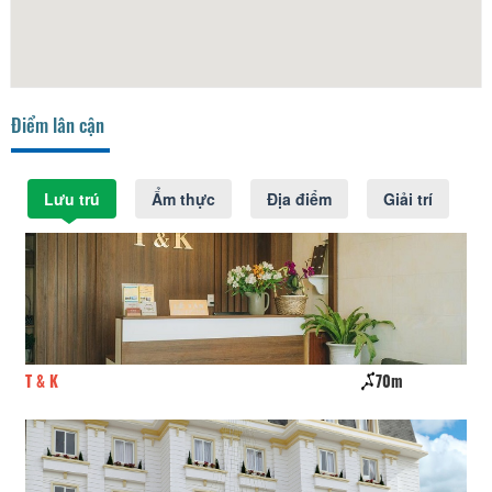
Điểm lân cận
Lưu trú
Ẩm thực
Địa điểm
Giải trí
T & K
70m
Nh