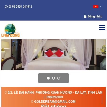
07-08-2026, 04:16:12
Đăng nhập
5/2, LÊ ĐẠI HÀNH, PHƯỜNG XUÂN HƯƠNG - ĐÀ LẠT, TỈNH LÂM 
0989265001
GOLDDREAM@GMAIL.COM
Đặt phòng