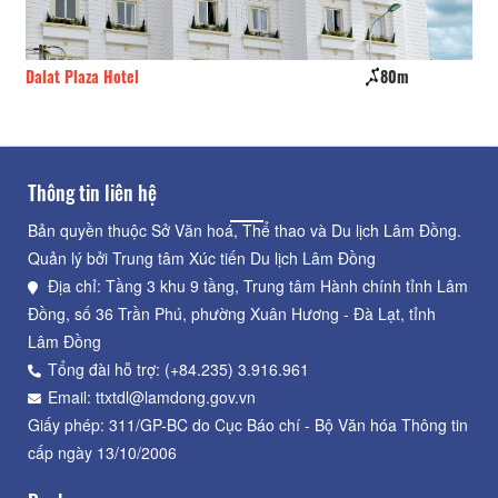
Dalat Plaza Hotel
80m
Tâ
Thông tin liên hệ
Bản quyền thuộc Sở Văn hoá, Thể thao và Du lịch Lâm Đồng.
Quản lý bởi Trung tâm Xúc tiến Du lịch Lâm Đồng
Địa chỉ: Tầng 3 khu 9 tầng, Trung tâm Hành chính tỉnh Lâm
Đồng, số 36 Trần Phú, phường Xuân Hương - Đà Lạt, tỉnh
Lâm Đồng
Tổng đài hỗ trợ: (+84.235) 3.916.961
Email: ttxtdl@lamdong.gov.vn
Giấy phép: 311/GP-BC do Cục Báo chí - Bộ Văn hóa Thông tin
cấp ngày 13/10/2006