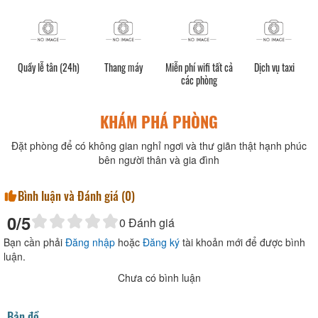
Quầy lễ tân (24h)
Thang máy
Miễn phí wifi tất cả
Dịch vụ taxi
các phòng
KHÁM PHÁ PHÒNG
Đặt phòng để có không gian nghỉ ngơi và thư giãn thật hạnh phúc
bên người thân và gia đình
Bình luận và Đánh giá (
0
)
0
/5
0
Đánh giá
Bạn cần phải
Đăng nhập
hoặc
Đăng ký
tài khoản mới để được bình
luận.
Chưa có bình luận
Bản đồ