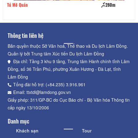
Tú Mỡ Quán
280m
Do
Thông tin liên hệ
Bản quyền thuộc Sở Văn hoá, Thể thao và Du lịch Lâm Đồng.
Quản lý bởi Trung tâm Xúc tiến Du lịch Lâm Đồng
Địa chỉ: Tầng 3 khu 9 tầng, Trung tâm Hành chính tỉnh Lâm
Đồng, số 36 Trần Phú, phường Xuân Hương - Đà Lạt, tỉnh
Lâm Đồng
Tổng đài hỗ trợ: (+84.235) 3.916.961
Email: ttxtdl@lamdong.gov.vn
Giấy phép: 311/GP-BC do Cục Báo chí - Bộ Văn hóa Thông tin
cấp ngày 13/10/2006
Danh mục
Khách sạn
Tour