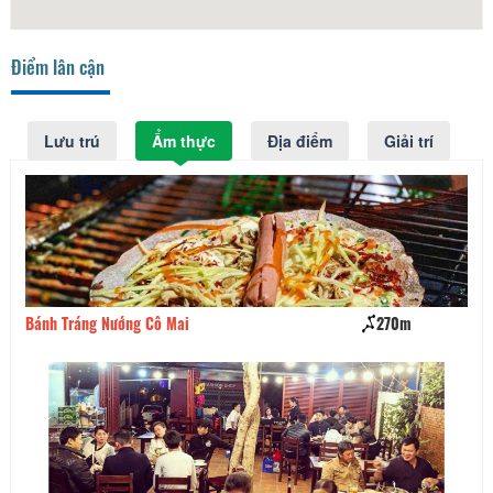
Điểm lân cận
Lưu trú
Ẩm thực
Địa điểm
Giải trí
Bánh Tráng Nướng Cô Mai
270m
Bú