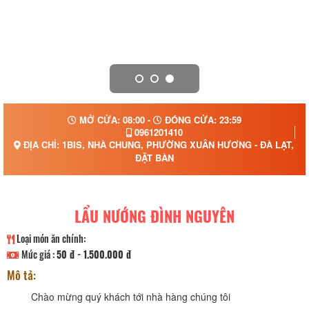
MỞ CỬA: 08:00 -
ĐÓNG CỬA: 23:59
0961201410
ĐỊA CHỈ: 1BIS, NHÀ CHUNG, PHƯỜNG XUÂN HƯƠNG - ĐÀ LẠT, T
ĐẶT BÀN
LẨU NƯỚNG ĐÌNH NGUYÊN
Loại món ăn chính:
Mức giá :
50 đ - 1.500.000 đ
Mô tả:
Chào mừng quý khách tới nhà hàng chúng tôi