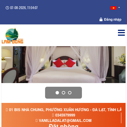
07-08-2026, 11:54:08
Đăng nhập
01 BIS NHÀ CHUNG, PHƯỜNG XUÂN HƯƠNG - ĐÀ LẠT, TỈNH LÂM
0345979999
VANILLADALAT@GMAIL.COM
Đặt phòng