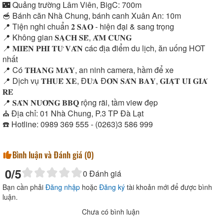
🌃 Quảng trường Lâm Viên, BigC: 700m
🥣 Bánh căn Nhà Chung, bánh canh Xuân An: 10m
📍 Tiện nghi chuẩn 𝟐 𝐒𝐀𝐎 - hiện đại & sang trọng
📍 Không gian 𝐒𝐀̣𝐂𝐇 𝐒𝐄̃, 𝐀̂́𝐌 𝐂𝐔́𝐍𝐆
📍 𝐌𝐈𝐄̂̃𝐍 𝐏𝐇𝐈́ 𝐓𝐔̛ 𝐕𝐀̂́𝐍 các địa điểm du lịch, ăn uống HOT
nhất
📍 Có 𝐓𝐇𝐀𝐍𝐆 𝐌𝐀́𝐘, an ninh camera, hầm để xe
📍 Dịch vụ 𝐓𝐇𝐔𝐄̂ 𝐗𝐄, Đ𝐔̛𝐀 Đ𝐎́𝐍 𝐒𝐀̂𝐍 𝐁𝐀𝐘, 𝐆𝐈𝐀̣̆𝐓 𝐔̉𝐈 𝐆𝐈𝐀́
𝐑𝐄̉
📍 𝐒𝐀̂𝐍 𝐍𝐔̛𝐎̛́𝐍𝐆 𝐁𝐁𝐐 rộng rãi, tầm view đẹp
⛪ Địa chỉ: 01 Nhà Chung, P.3 TP Đà Lạt
☎️ Hotline: 0989 369 555 - (0263)3 586 999
Bình luận và Đánh giá (
0
)
0
/5
0
Đánh giá
Bạn cần phải
Đăng nhập
hoặc
Đăng ký
tài khoản mới để được bình
luận.
Chưa có bình luận