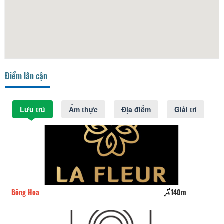
Điểm lân cận
Lưu trú
Ẩm thực
Địa điểm
Giải trí
Bông Hoa
140m
Da