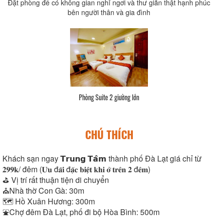
Đặt phòng để có không gian nghỉ ngơi và thư giãn thật hạnh phúc
bên người thân và gia đình
Phòng Suite 2 giường lớn
CHÚ THÍCH
Khách sạn ngay 𝗧𝗿𝘂𝗻𝗴 𝗧𝗮̂𝗺 thành phố Đà Lạt giá chỉ từ
𝟐𝟗𝟗𝐤/ đêm (𝐔̛𝐮 đ𝐚̃𝐢 đ𝐚̣̆𝐜 𝐛𝐢𝐞̣̂𝐭 𝐤𝐡𝐢 𝐨̛̉ 𝐭𝐫𝐞̂𝐧 𝟐 đ𝐞̂𝐦)
⛳️ Vị trí rất thuận tiện di chuyển
⛪Nhà thờ Con Gà: 30m
🗺 Hồ Xuân Hương: 300m
⛲Chợ đêm Đà Lạt, phố đi bộ Hòa Bình: 500m