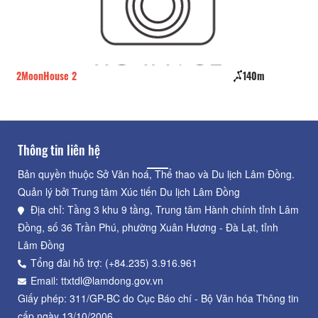
2MoonHouse 2
140m
Đà
Thông tin liên hệ
Bản quyền thuộc Sở Văn hoá, Thể thao và Du lịch Lâm Đồng.
Quản lý bởi Trung tâm Xúc tiến Du lịch Lâm Đồng
Địa chỉ: Tầng 3 khu 9 tầng, Trung tâm Hành chính tỉnh Lâm
Đồng, số 36 Trần Phú, phường Xuân Hương - Đà Lạt, tỉnh
Lâm Đồng
Tổng đài hỗ trợ: (+84.235) 3.916.961
Email: ttxtdl@lamdong.gov.vn
Giấy phép: 311/GP-BC do Cục Báo chí - Bộ Văn hóa Thông tin
cấp ngày 13/10/2006