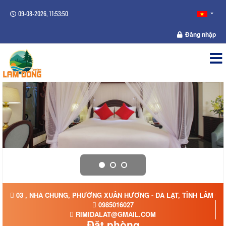
09-08-2026, 11:53:50
Đăng nhập
03 , NHÀ CHUNG, PHƯỜNG XUÂN HƯƠNG - ĐÀ LẠT, TỈNH LÂM Đ
0985016027
RIMIDALAT@GMAIL.COM
Đặt phòng