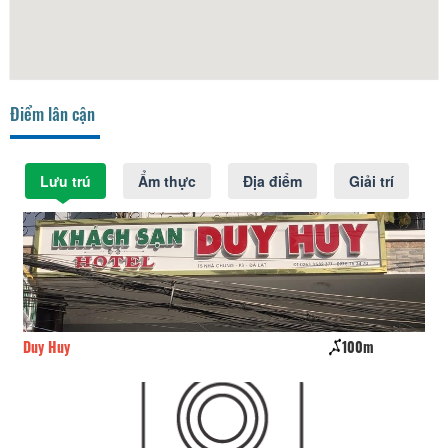
Điểm lân cận
Lưu trú
Ẩm thực
Địa điểm
Giải trí
Duy Huy
100m
Ng