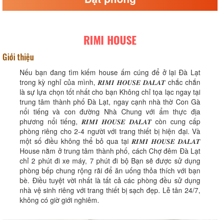
RIMI HOUSE
Giới thiệu
Nếu bạn đang tìm kiếm house ấm cúng để ở lại Đà Lạt
trong kỳ nghỉ của mình, 𝑹𝑰𝑴𝑰 𝑯𝑶𝑼𝑺𝑬 𝑫𝑨𝑳𝑨𝑻 chắc chắn
là sự lựa chọn tốt nhất cho bạn Không chỉ tọa lạc ngay tại
trung tâm thành phố Đà Lạt, ngay cạnh nhà thờ Con Gà
nổi tiếng và con đường Nhà Chung với ẩm thực địa
phương nổi tiếng, 𝑹𝑰𝑴𝑰 𝑯𝑶𝑼𝑺𝑬 𝑫𝑨𝑳𝑨𝑻 còn cung cấp
phòng riêng cho 2-4 người với trang thiết bị hiện đại. Và
một số điều không thể bỏ qua tại 𝑹𝑰𝑴𝑰 𝑯𝑶𝑼𝑺𝑬 𝑫𝑨𝑳𝑨𝑻
House nằm ở trung tâm thành phố, cách Chợ đêm Đà Lạt
chỉ 2 phút đi xe máy, 7 phút đi bộ Bạn sẽ được sử dụng
phòng bếp chung rộng rãi để ăn uống thỏa thích với bạn
bè. Điều tuyệt vời nhất là tất cả các phòng đều sử dụng
nhà vệ sinh riêng với trang thiết bị sạch đẹp. Lễ tân 24/7,
không có giờ giới nghiêm.