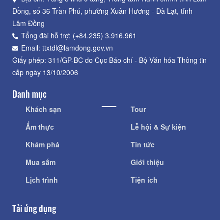
Đồng, số 36 Trần Phú, phường Xuân Hương - Đà Lạt, tỉnh
Lâm Đồng
Tổng đài hỗ trợ: (+84.235) 3.916.961
Email: ttxtdl@lamdong.gov.vn
Giấy phép: 311/GP-BC do Cục Báo chí - Bộ Văn hóa Thông tin
cấp ngày 13/10/2006
Danh mục
Khách sạn
Tour
Ẩm thực
Lễ hội & Sự kiện
Khám phá
Tin tức
Mua sắm
Giới thiệu
Lịch trình
Tiện ích
Tải ứng dụng