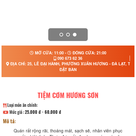
MỞ CỬA: 11:00 -
ĐÓNG CỬA: 21:00
090 673 62 36
ĐỊA CHỈ: 25, LÊ ĐẠI HÀNH, PHƯỜNG XUÂN HƯƠNG - ĐÀ LẠT, TỈ
ĐẶT BÀN
TIỆM CƠM HƯƠNG SƠN
Loại món ăn chính:
Mức giá :
25.000 đ - 60.000 đ
Mô tả:
Quán rất rộng rãi, thoáng mát, sạch sẽ, nhân viên phục