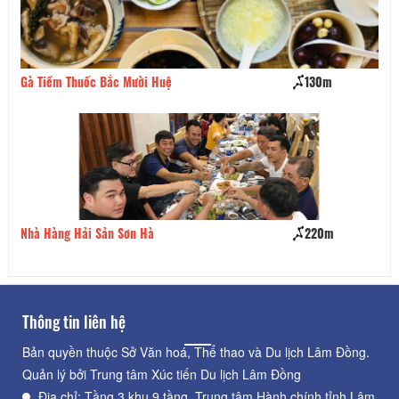
Gà Tiềm Thuốc Bắc Mười Huệ
130m
Da
Nhà Hàng Hải Sản Sơn Hà
220m
Nh
Thông tin liên hệ
Bản quyền thuộc Sở Văn hoá, Thể thao và Du lịch Lâm Đồng.
Quản lý bởi Trung tâm Xúc tiến Du lịch Lâm Đồng
Địa chỉ: Tầng 3 khu 9 tầng, Trung tâm Hành chính tỉnh Lâm