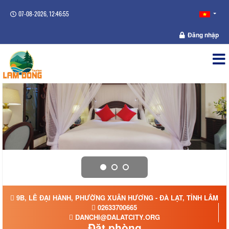
07-08-2026, 12:46:56
Đăng nhập
9B, LÊ ĐẠI HÀNH, PHƯỜNG XUÂN HƯƠNG - ĐÀ LẠT, TỈNH LÂM Đ
02633700665
DANCHI@DALATCITY.ORG
Đặt phòng