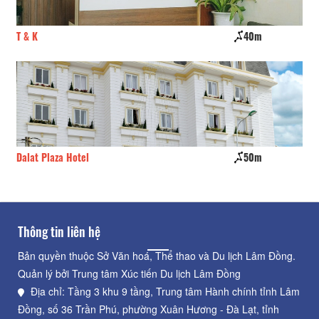
T & K
40m
Tâ
Dalat Plaza Hotel
50m
Go
Thông tin liên hệ
Bản quyền thuộc Sở Văn hoá, Thể thao và Du lịch Lâm Đồng.
Quản lý bởi Trung tâm Xúc tiến Du lịch Lâm Đồng
Địa chỉ: Tầng 3 khu 9 tầng, Trung tâm Hành chính tỉnh Lâm
Đồng, số 36 Trần Phú, phường Xuân Hương - Đà Lạt, tỉnh