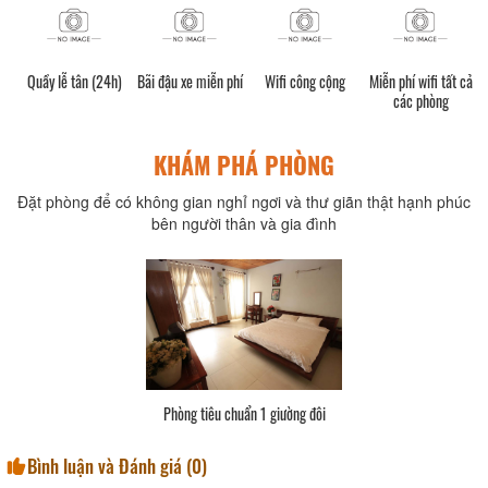
Quầy lễ tân (24h)
Bãi đậu xe miễn phí
Wifi công cộng
Miễn phí wifi tất cả
các phòng
KHÁM PHÁ PHÒNG
Đặt phòng để có không gian nghỉ ngơi và thư giãn thật hạnh phúc
bên người thân và gia đình
Phòng tiêu chuẩn 1 giường đôi
Bình luận và Đánh giá (
0
)