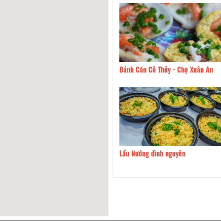
 Mơ Quán
80m
Bánh Căn Cô Thủy - Chợ Xuân An
un - Ăn Vặt & Giải Khát
80m
Lẩu Nướng đình nguyên