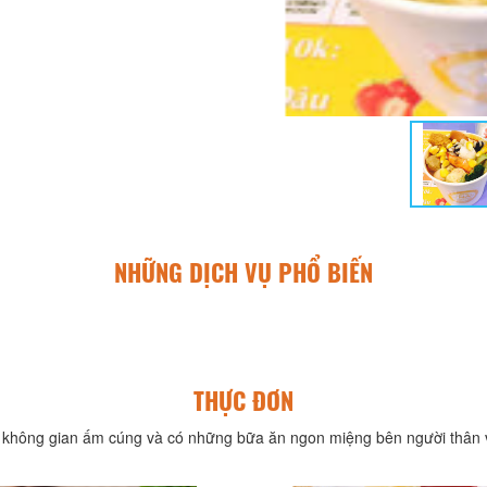
NHỮNG DỊCH VỤ PHỔ BIẾN
THỰC ĐƠN
không gian ấm cúng và có những bữa ăn ngon miệng bên người thân v