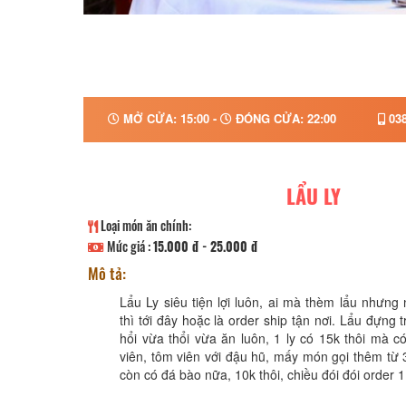
MỞ CỬA: 15:00 -
ĐÓNG CỬA: 22:00
038
LẨU LY
Loại món ăn chính:
Mức giá :
15.000 đ - 25.000 đ
Mô tả:
Lẩu Ly siêu tiện lợi luôn, ai mà thèm lẩu nhưng
thì tới đây hoặc là order ship tận nơi. Lẩu đựng t
hổi vừa thổi vừa ăn luôn, 1 ly có 15k thôi mà c
viên, tôm viên với đậu hũ, mấy món gọi thêm từ 
còn có đá bào nữa, 10k thôi, chiều đói đói order 1 