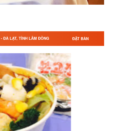
- ĐÀ LẠT, TỈNH LÂM ĐỒNG
ĐẶT BÀN