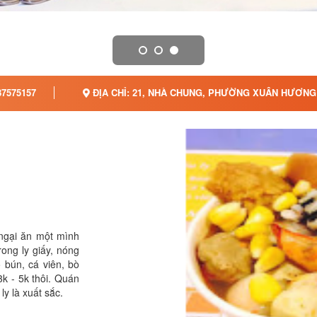
7575157
ĐỊA CHỈ: 21, NHÀ CHUNG, PHƯỜNG XUÂN HƯƠNG 
 ngại ăn một mình
rong ly giấy, nóng
ó bún, cá viên, bò
3k - 5k thôi. Quán
ly là xuất sắc.