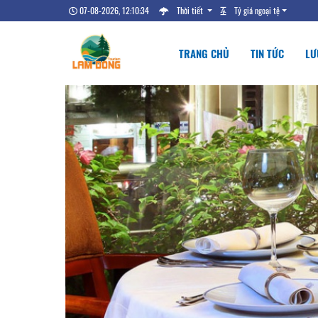
07-08-2026, 12:10:35
Thời tiết
Tỷ giá ngoại tệ
TRANG CHỦ
TIN TỨC
LƯ