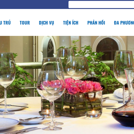
U TRÚ
TOUR
DỊCH VỤ
TIỆN ÍCH
PHẢN HỒI
ĐA PHƯƠNG