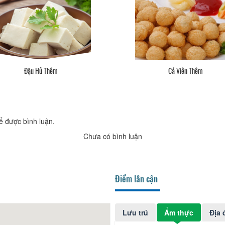
Đậu Hủ Thêm
Cá Viên Thêm
ể được bình luận.
Chưa có bình luận
Điểm lân cận
Lưu trú
Ẩm thực
Địa 