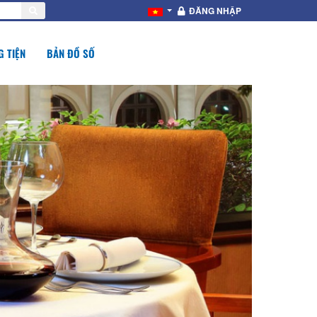
ĐĂNG NHẬP
 TIỆN
BẢN ĐỒ SỐ