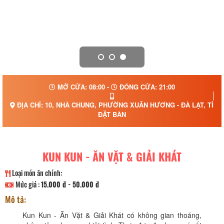
MỞ CỬA: 08:00 -
ĐÓNG CỬA: 21:00
ĐỊA CHỈ: 10, NHÀ CHUNG, PHƯỜNG XUÂN HƯƠNG - ĐÀ LẠT, TỈN
ĐẶT BÀN
KUN KUN - ĂN VẶT & GIẢI KHÁT
Loại món ăn chính:
Mức giá :
15.000 đ - 50.000 đ
Mô tả:
Kun Kun - Ăn Vặt & Giải Khát có không gian thoáng,