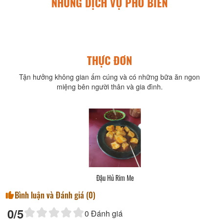
NHỮNG DỊCH VỤ PHỔ BIẾN
THỰC ĐƠN
Tận hưởng không gian ấm cúng và có những bữa ăn ngon
miệng bên người thân và gia đình.
Bắp Xào, Bánh Gạo Phô Mai
Bình luận và Đánh giá (
0
)
0
/5
0
Đánh giá