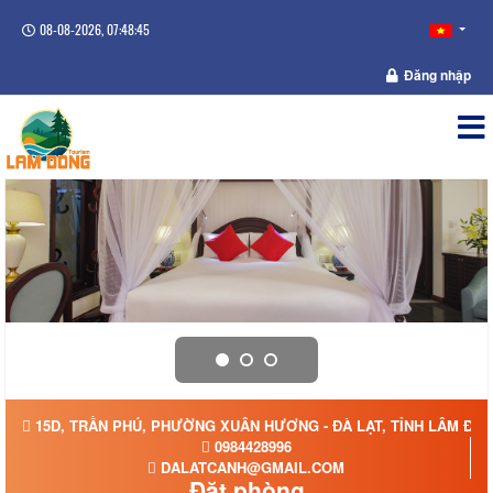
08-08-2026, 07:48:46
Đăng nhập
15D, TRẦN PHÚ, PHƯỜNG XUÂN HƯƠNG - ĐÀ LẠT, TỈNH LÂM ĐỒ
0984428996
DALATCANH@GMAIL.COM
Đặt phòng