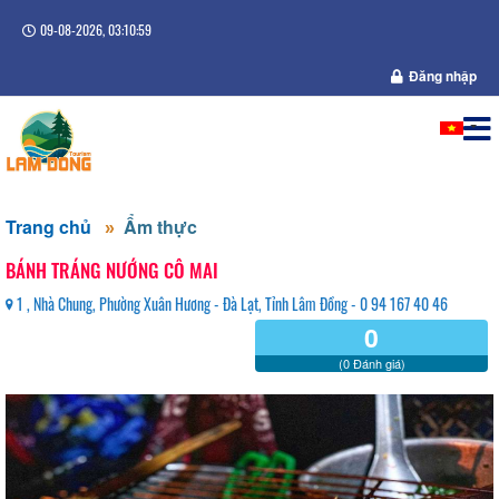
09-08-2026, 03:11:00
Đăng nhập
Trang chủ
Ẩm thực
BÁNH TRÁNG NƯỚNG CÔ MAI
1 , Nhà Chung, Phường Xuân Hương - Đà Lạt, Tỉnh Lâm Đồng - 0 94 167 40 46
0
(0 Đánh giá)