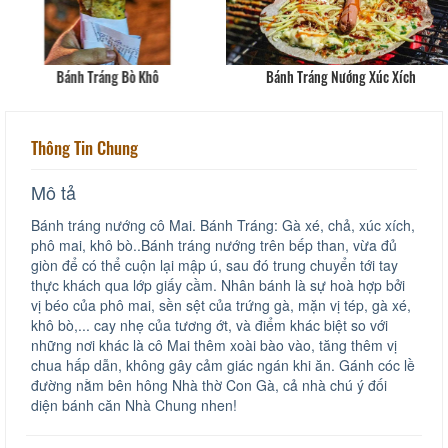
Bánh Tráng Bò Khô
Bánh Tráng Nướng Xúc Xích
Thông Tin Chung
Mô tả
Bánh tráng nướng cô Mai. Bánh Tráng: Gà xé, chả, xúc xích,
phô mai, khô bò..Bánh tráng nướng trên bếp than, vừa đủ
giòn để có thể cuộn lại mập ú, sau đó trung chuyển tới tay
thực khách qua lớp giấy cầm. Nhân bánh là sự hoà hợp bởi
vị béo của phô mai, sền sệt của trứng gà, mặn vị tép, gà xé,
khô bò,... cay nhẹ của tương ớt, và điểm khác biệt so với
những nơi khác là cô Mai thêm xoài bào vào, tăng thêm vị
chua hấp dẫn, không gây cảm giác ngán khi ăn. Gánh cóc lề
đường nằm bên hông Nhà thờ Con Gà, cả nhà chú ý đối
diện bánh căn Nhà Chung nhen!