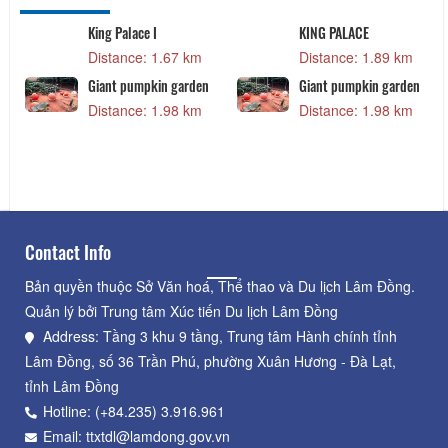
KING PALACE
Trang Trại YSA Orchid
Farm
Distance: 1.89 km
Distance: 2.15 km
Giant pumpkin garden
Distance: 1.98 km
Strawberry BioFresh
Garden
Distance: 2.29 km
Contact Info
Bản quyền thuộc Sở Văn hoá, Thể thao và Du lịch Lâm Đồng.
Quản lý bởi Trung tâm Xúc tiến Du lịch Lâm Đồng
Address: Tầng 3 khu 9 tầng, Trung tâm Hành chính tỉnh
Lâm Đồng, số 36 Trần Phú, phường Xuân Hương - Đà Lạt,
tỉnh Lâm Đồng
Hotline: (+84.235) 3.916.961
Email: ttxtdl@lamdong.gov.vn