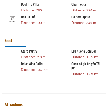
hoi house
Cocoon Bungalow
Lam P
istance: 790 m
Distance: 850 m
Dista
oldern Apple
Uyen Khang 1
Ann D
istance: 840 m
Distance: 870 m
Dista
Food
au Nuong Bon Bon
Tiệm nướng Xóm Lèo
20 Fo
More
istance: 1.55 km
Distance: 1.88 km
Dista
uán dê gia truyền Tài
ý
Buffet Hải Sản LỜ TỜ
Hoang
MỜ
Resta
istance: 1.63 km
Distance: 1.98 km
Dista
Attractions