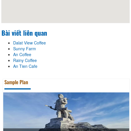
Bài viết liên quan
Dalat View Coffee
Sunny Farm
An Coffee
Rainy Coffee
An Tien Cafe
Sample Plan