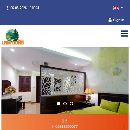
06-08-2026, 10:00:32
Sign in
5,
02613500077