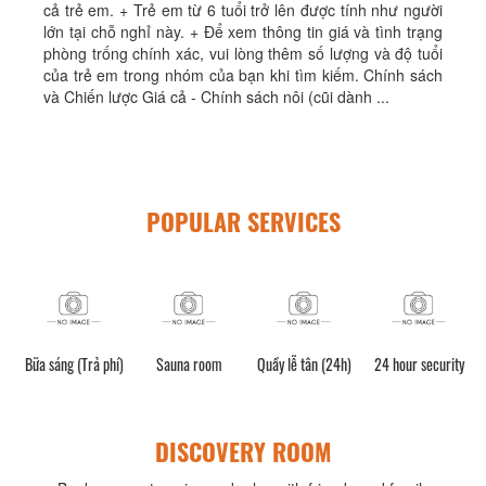
cả trẻ em. + Trẻ em từ 6 tuổi trở lên được tính như người
lớn tại chỗ nghỉ này. + Để xem thông tin giá và tình trạng
phòng trống chính xác, vui lòng thêm số lượng và độ tuổi
của trẻ em trong nhóm của bạn khi tìm kiếm. Chính sách
và Chiến lược Giá cả - Chính sách nôi (cũi dành ...
POPULAR SERVICES
e /
Bữa sáng (Trả phí)
Sauna room
Quầy lễ tân (24h)
24 hour security
DISCOVERY ROOM