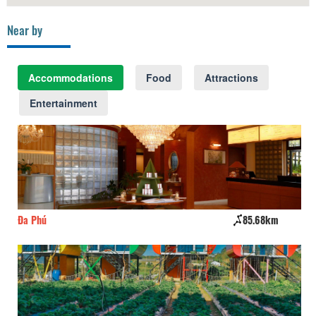
Near by
Accommodations
Food
Attractions
Entertainment
Đa Phú
85.68km
Ho