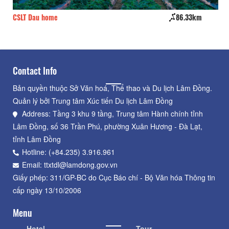
CSLT Dau home
86.33km
Bi
Contact Info
Bản quyền thuộc Sở Văn hoá, Thể thao và Du lịch Lâm Đồng.
Quản lý bởi Trung tâm Xúc tiến Du lịch Lâm Đồng
Address: Tầng 3 khu 9 tầng, Trung tâm Hành chính tỉnh
Lâm Đồng, số 36 Trần Phú, phường Xuân Hương - Đà Lạt,
tỉnh Lâm Đồng
Hotline: (+84.235) 3.916.961
Email: ttxtdl@lamdong.gov.vn
Giấy phép: 311/GP-BC do Cục Báo chí - Bộ Văn hóa Thông tin
cấp ngày 13/10/2006
Menu
Hotel
Tour