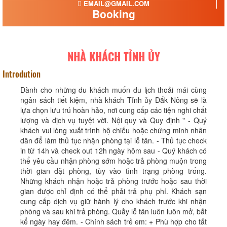
EMAIL@GMAIL.COM
Booking
NHÀ KHÁCH TỈNH ỦY
Introdution
Dành cho những du khách muốn du lịch thoải mái cùng
ngân sách tiết kiệm, nhà khách Tỉnh ủy Đắk Nông sẽ là
lựa chọn lưu trú hoàn hảo, nơi cung cấp các tiện nghi chất
lượng và dịch vụ tuyệt vời. Nội quy và Quy định " - Quý
khách vui lòng xuất trình hộ chiếu hoặc chứng minh nhân
dân để làm thủ tục nhận phòng tại lễ tân. - Thủ tục check
in từ 14h và check out 12h ngày hôm sau - Quý khách có
thể yêu cầu nhận phòng sớm hoặc trả phòng muộn trong
thời gian đặt phòng, tùy vào tình trạng phòng trống.
Những khách nhận hoặc trả phòng trước hoặc sau thời
gian được chỉ định có thể phải trả phụ phí. Khách sạn
cung cấp dịch vụ giữ hành lý cho khách trước khi nhận
phòng và sau khi trả phòng. Quầy lễ tân luôn luôn mở, bất
kể ngày hay đêm. - Chính sách trẻ em: + Phù hợp cho tất