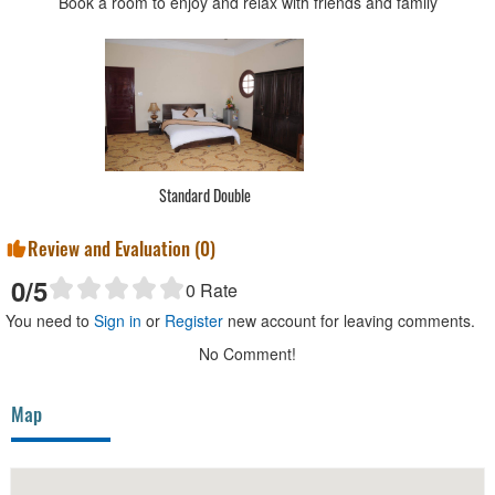
Book a room to enjoy and relax with friends and family
Standard Double
Review and Evaluation (
0
)
0
/5
0
Rate
You need to
Sign in
or
Register
new account for leaving comments.
No Comment!
Map