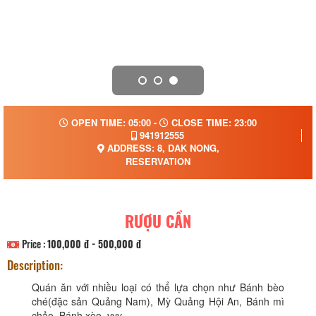
OPEN TIME: 05:00 -
CLOSE TIME: 23:00
941912555
ADDRESS: 8, DAK NONG,
RESERVATION
RƯỢU CẦN
Price :
100,000 đ - 500,000 đ
Description:
Quán ăn với nhiều loại có thể lựa chọn như Bánh bèo
ché(đặc sản Quảng Nam), Mỳ Quảng Hội An, Bánh mì
chảo, Bánh xèo .vvv