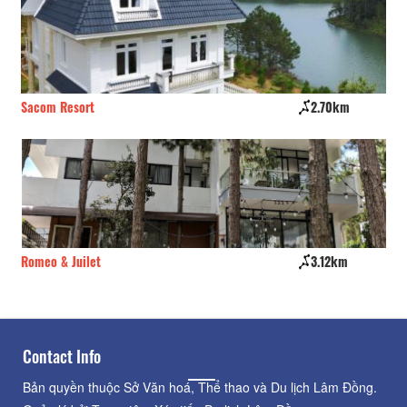
Sacom Resort
2.70km
Ce
Romeo & Juilet
3.12km
Tr
Contact Info
Bản quyền thuộc Sở Văn hoá, Thể thao và Du lịch Lâm Đồng.