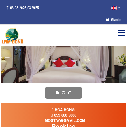
06-08-2026, 03:29:55
Sign in
HOA HONG,
059 880 5006
MOSTAY@GMAIL.COM
Booking