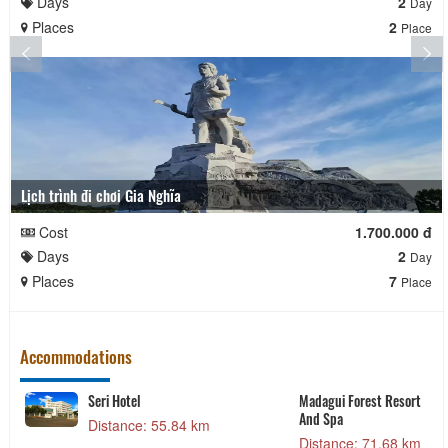
Days
2
Day
Places
2
Place
Lịch trình đi chơi Gia Nghĩa
Cost
1.700.000 đ
Days
2
Day
Places
7
Place
Accommodations
Seri Hotel
Madagui Forest Resort
And Spa
Distance: 55.84 km
Distance: 71.68 km