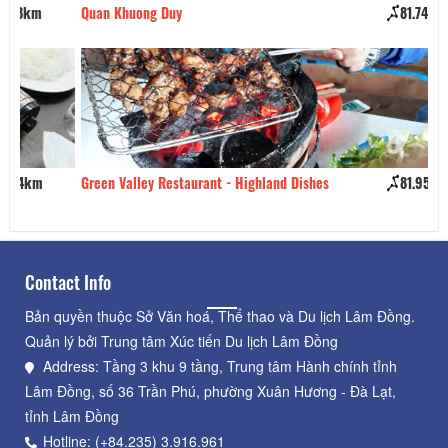
Quan Khuong Duy
81.74km
Pi
Green Valley Restaurant - Highland Dishes
81.95km
Qu
Contact Info
Bản quyền thuộc Sở Văn hoá, Thể thao và Du lịch Lâm Đồng.
Quản lý bởi Trung tâm Xúc tiến Du lịch Lâm Đồng
Address: Tầng 3 khu 9 tầng, Trung tâm Hành chính tỉnh
Lâm Đồng, số 36 Trần Phú, phường Xuân Hương - Đà Lạt,
tỉnh Lâm Đồng
Hotline: (+84.235) 3.916.961