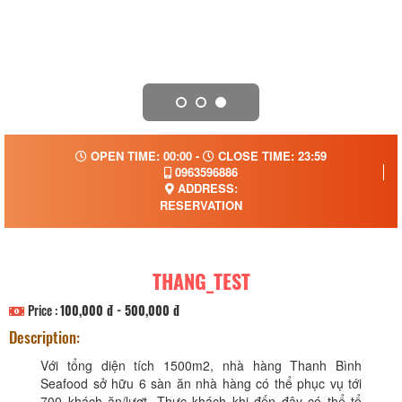
OPEN TIME: 00:00 -
CLOSE TIME: 23:59
0963596886
ADDRESS:
RESERVATION
THANG_TEST
Price :
100,000 đ - 500,000 đ
Description:
Với tổng diện tích 1500m2, nhà hàng Thanh Bình
Seafood sở hữu 6 sàn ăn nhà hàng có thể phục vụ tới
700 khách ăn/lượt. Thực khách khi đến đây có thể tổ