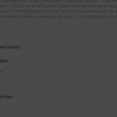
 Chính sách nôi (cũi dành cho trẻ em): + Đối với trẻ em từ 0 - 5 tuổi: 
 đêm + Phí phụ thu sẽ không được tự động tính thêm vào tổng chi phí p
a bạn. + Chỗ nghỉ không có chỗ cho nôi (cũi). + Số giường phụ tối đa 
a số khách tối đa đối với phòng bạn đã chọn. + Tất cả giường phụ còn tù
 and relaxing
ation
er
 in Room