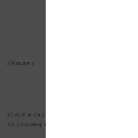
Restaurants
Quầy lễ tân (24h)
Daily housekeeping