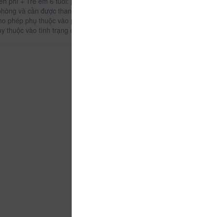
miễn phí + Trẻ em 6 tuổi: phụ thu giường phụ 420.000
hòng và cần được thanh toán riêng trong thời gian
cho phép phụ thuộc vào phòng bạn chọn. Vui lòng
y thuộc vào tình trạng có sẵn.