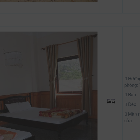
Hướn
phòng:
Bàn
Dép
Màn 
cửa