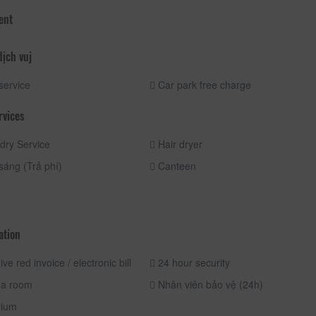
ent
dịch vuj
service
Car park free charge
rvices
ry Service
Hair dryer
áng (Trả phí)
Canteen
ation
e red invoice / electronic bill
24 hour security
a room
Nhân viên bảo vệ (24h)
rium