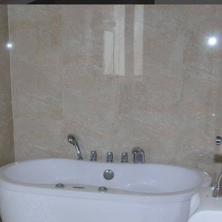
Hướn
phòng:
Tủ áo
Bàn
Dép