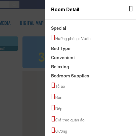
SIGN IN
Room Detail
MEDIA
DIGITAL MAP
Special
Hướng phòng: Vườn
Refer price
Bed Type
(s))
300,000 đ
Convenient
Relaxing
Bedroom Supplies
Tủ áo
Bàn
Dép
Giá treo quần áo
Gương