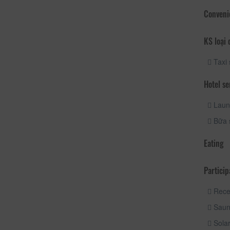
Conveni
KS loại 
Taxi 
Hotel se
Laund
Bữa s
Eating
Particip
Receiv
Saun
Sola