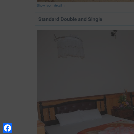
Show room detail
Standard Double and Single