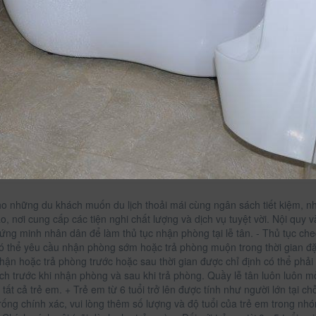
o những du khách muốn du lịch thoải mái cùng ngân sách tiết kiệm, nh
, nơi cung cấp các tiện nghi chất lượng và dịch vụ tuyệt vời. Nội quy v
ứng minh nhân dân để làm thủ tục nhận phòng tại lễ tân. - Thủ tục ch
ó thể yêu cầu nhận phòng sớm hoặc trả phòng muộn trong thời gian đặ
hận hoặc trả phòng trước hoặc sau thời gian được chỉ định có thể phải 
ch trước khi nhận phòng và sau khi trả phòng. Quầy lễ tân luôn luôn m
tất cả trẻ em. + Trẻ em từ 6 tuổi trở lên được tính như người lớn tại ch
rống chính xác, vui lòng thêm số lượng và độ tuổi của trẻ em trong nh