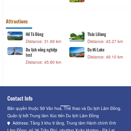
Attractions
Hồ Tà Đùng
Thác Liliang
Distance: 31.69 km
Distance: 43.27 km
Du lịch nông nghiệp
Da Mi Lake
test
Distance: 49.10 km
Distance: 45.80 km
Contact Info
Bản quyền thuộc Sở Văn hoá, Thể thao và Du lịch Lâm Đồng.
Quản lý bởi Trung tâm Xúc tiến Du lịch Lâm Đồng
Address: Tầng 3 khu 9 tầng, Trung tâm Hành chính tỉnh
Lâm Đồng, số 36 Trần Phú, phường Xuân Hương - Đà Lạt,