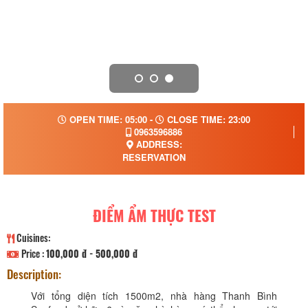
OPEN TIME: 05:00 -
CLOSE TIME: 23:00
0963596886
ADDRESS:
RESERVATION
ĐIỂM ẨM THỰC TEST
Cuisines:
Price :
100,000 đ - 500,000 đ
Description:
Với tổng diện tích 1500m2, nhà hàng Thanh Bình