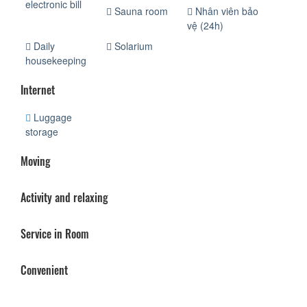
electronic bill
Sauna room
Nhân viên bảo
vệ (24h)
Daily
Solarium
housekeeping
Internet
Luggage
storage
Moving
Activity and relaxing
Service in Room
Convenient