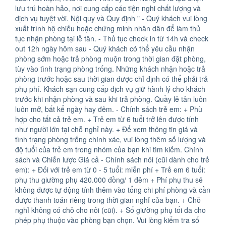
lưu trú hoàn hảo, nơi cung cấp các tiện nghi chất lượng và
dịch vụ tuyệt vời. Nội quy và Quy định " - Quý khách vui lòng
xuất trình hộ chiếu hoặc chứng minh nhân dân để làm thủ
tục nhận phòng tại lễ tân. - Thủ tục check in từ 14h và check
out 12h ngày hôm sau - Quý khách có thể yêu cầu nhận
phòng sớm hoặc trả phòng muộn trong thời gian đặt phòng,
tùy vào tình trạng phòng trống. Những khách nhận hoặc trả
phòng trước hoặc sau thời gian được chỉ định có thể phải trả
phụ phí. Khách sạn cung cấp dịch vụ giữ hành lý cho khách
trước khi nhận phòng và sau khi trả phòng. Quầy lễ tân luôn
luôn mở, bất kể ngày hay đêm. - Chính sách trẻ em: + Phù
hợp cho tất cả trẻ em. + Trẻ em từ 6 tuổi trở lên được tính
như người lớn tại chỗ nghỉ này. + Để xem thông tin giá và
tình trạng phòng trống chính xác, vui lòng thêm số lượng và
độ tuổi của trẻ em trong nhóm của bạn khi tìm kiếm. Chính
sách và Chiến lược Giá cả - Chính sách nôi (cũi dành cho trẻ
em): + Đối với trẻ em từ 0 - 5 tuổi: miễn phí + Trẻ em 6 tuổi:
phụ thu giường phụ 420.000 đồng/ 1 đêm + Phí phụ thu sẽ
không được tự động tính thêm vào tổng chi phí phòng và cần
được thanh toán riêng trong thời gian nghỉ của bạn. + Chỗ
nghỉ không có chỗ cho nôi (cũi). + Số giường phụ tối đa cho
phép phụ thuộc vào phòng bạn chọn. Vui lòng kiểm tra số