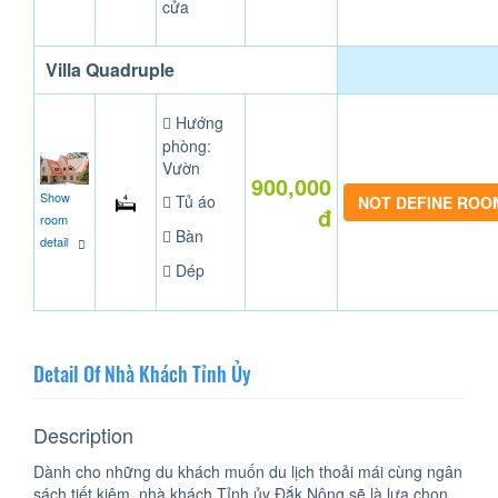
cửa
Villa Quadruple
Hướng
phòng:
Vườn
900,000
Show
Tủ áo
NOT DEFINE ROO
đ
room
Bàn
detail
Dép
Detail Of Nhà Khách Tỉnh Ủy
Description
Dành cho những du khách muốn du lịch thoải mái cùng ngân
sách tiết kiệm, nhà khách Tỉnh ủy Đắk Nông sẽ là lựa chọn