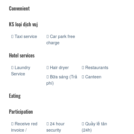
Convenient
KS loại dịch vuj
Taxi service
Car park free
charge
Hotel services
Laundry
Hair dryer
Restaurants
Service
Bữa sáng (Trả
Canteen
phí)
Eating
Participation
Receive red
24 hour
Quầy lễ tân
invoice /
security
(24h)