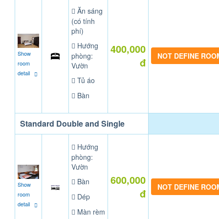
Ăn sáng
(có tính
phí)
Hướng
400,000
Show
phòng:
NOT DEFINE ROO
đ
room
Vườn
detail
Tủ áo
Bàn
Standard Double and Single
Hướng
phòng:
Vườn
600,000
Bàn
Show
NOT DEFINE ROO
đ
room
Dép
detail
Màn rèm